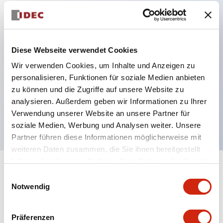
Hauptmerkmale
Diese Webseite verwendet Cookies
Verbesserte Bedienbarkeit durch Rückterminal-
Wir verwenden Cookies, um Inhalte und Anzeigen zu
Methode
personalisieren, Funktionen für soziale Medien anbieten
Flache Anschlussfläche mit einheitlicher
zu können und die Zugriffe auf unsere Website zu
Gehäuselänge von 22 mm in der gesamten Serie
analysieren. Außerdem geben wir Informationen zu Ihrer
UL- und CSA-zertifiziert
Verwendung unserer Website an unsere Partner für
soziale Medien, Werbung und Analysen weiter. Unsere
Partner führen diese Informationen möglicherweise mit
weiteren Daten zusammen, die Sie ihnen bereitgestellt
haben oder die sie im Rahmen Ihrer Nutzung der Dienste
+
Spezifikationen
gesammelt haben.
Alle erweitern
Einwilligungsauswahl
Notwendig
Aesthetic Specifications
Präferenzen