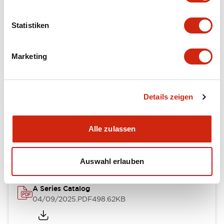
Environmental Specifications
Statistiken
Mechanical Specifications
Mounting and Installation Specifications
Marketing
Details zeigen
Dokumente und Dateien
Alle zulassen
Kataloge & Broschüren
CAD-Dateien
Genehmigungen & S
Auswahl erlauben
A Series Catalog
04/09/2025
.PDF
498.62KB