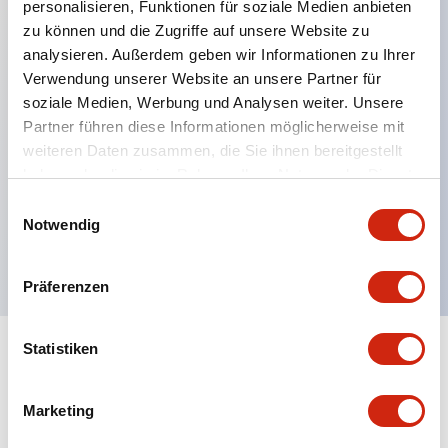
personalisieren, Funktionen für soziale Medien anbieten
zu können und die Zugriffe auf unsere Website zu
analysieren. Außerdem geben wir Informationen zu Ihrer
Hauptmerkmale
Verwendung unserer Website an unsere Partner für
soziale Medien, Werbung und Analysen weiter. Unsere
Verbesserte Bedienbarkeit durch Rückterminal-
Partner führen diese Informationen möglicherweise mit
Methode
weiteren Daten zusammen, die Sie ihnen bereitgestellt
haben oder die sie im Rahmen Ihrer Nutzung der Dienste
Flache Anschlussfläche mit einheitlicher
gesammelt haben.
Einwilligungsauswahl
Gehäuselänge von 22 mm in der gesamten Serie
Notwendig
UL- und CSA-zertifiziert
Präferenzen
Statistiken
Dokumente und Dateien
Marketing
Kataloge & Broschüren