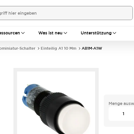
essourcen
Was ist neu
Unterstützung
bminiatur-Schalter
Einteilig A1 10 Mm
AB1M-A1W
Menge ausw