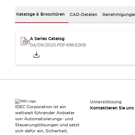
RFID-Authentifizierung
Sicherheitslösungen
Kataloge & Broschüren
CAD-Dateien
Genehmigungen
IDEC-Sicherheitskonzept
Kollaborative Sicherheit (Sicherheit 2.0)
Sicherheitsrelevante Gesetze und Normen
Sicherheitsausrüstung-Kurs
A Series Catalog
Entdecken Sie alles
04/09/2025
.PDF
498.62KB
Entdecken Sie alles
Ressourcen
CAD Files
Standardgeprüfte Produkte
Literatur
Webinar
Presse
Videothek
Software-Updates
Konformitätsdokumente
Unterstützung
IDEC Corporation ist ein
Kontaktieren Sie uns
Schwachstellenberichte
weltweit führender Anbieter
Auswahlwerkzeuge
von Automatisierungs- und
Was ist neu
Steuerungslösungen und setzt
Blog
sich dafür ein, Sicherheit,