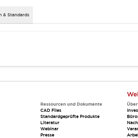
 & Standards
Web
Ressourcen und Dokumente
Über
CAD Files
Inves
Standardgeprüfte Produkte
Büro
Literatur
Nach
Webinar
Vera
Presse
Arbe