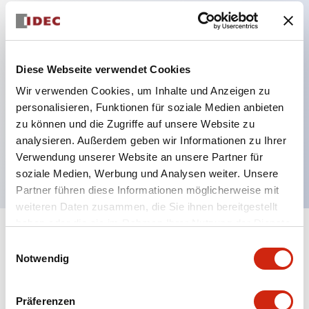
Hauptmerkmale
Diese Webseite verwendet Cookies
Verbesserte Bedienbarkeit durch Rückterminal-
Wir verwenden Cookies, um Inhalte und Anzeigen zu
Methode
personalisieren, Funktionen für soziale Medien anbieten
Flache Anschlussfläche mit einheitlicher
zu können und die Zugriffe auf unsere Website zu
Gehäuselänge von 22 mm in der gesamten Serie
analysieren. Außerdem geben wir Informationen zu Ihrer
UL- und CSA-zertifiziert
Verwendung unserer Website an unsere Partner für
soziale Medien, Werbung und Analysen weiter. Unsere
Partner führen diese Informationen möglicherweise mit
weiteren Daten zusammen, die Sie ihnen bereitgestellt
haben oder die sie im Rahmen Ihrer Nutzung der Dienste
+
Spezifikationen
gesammelt haben.
Alle erweitern
Einwilligungsauswahl
Notwendig
Aesthetic Specifications
Präferenzen