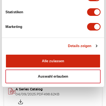
Environmental Specifications
Statistiken
Mechanical Specifications
Mounting and Installation Specifications
Marketing
Details zeigen
Dokumente und Dateien
Alle zulassen
Kataloge & Broschüren
CAD-Dateien
Auswahl erlauben
A Series Catalog
04/09/2025
.PDF
498.62KB