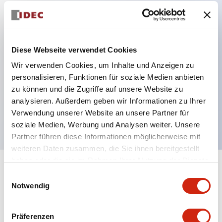
Hauptmerkmale
Diese Webseite verwendet Cookies
Verbesserte Bedienbarkeit durch Rückterminal-
Wir verwenden Cookies, um Inhalte und Anzeigen zu
Methode
personalisieren, Funktionen für soziale Medien anbieten
Flache Anschlussfläche mit einheitlicher
zu können und die Zugriffe auf unsere Website zu
Gehäuselänge von 22 mm in der gesamten Serie
analysieren. Außerdem geben wir Informationen zu Ihrer
UL- und CSA-zertifiziert
Verwendung unserer Website an unsere Partner für
soziale Medien, Werbung und Analysen weiter. Unsere
Partner führen diese Informationen möglicherweise mit
weiteren Daten zusammen, die Sie ihnen bereitgestellt
haben oder die sie im Rahmen Ihrer Nutzung der Dienste
+
Spezifikationen
gesammelt haben.
Alle erweitern
Einwilligungsauswahl
Notwendig
Aesthetic Specifications
Präferenzen