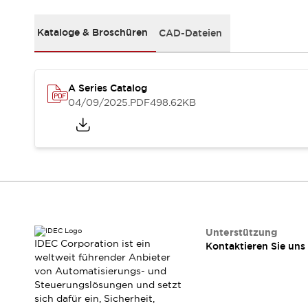
RFID-Authentifizierung
Sicherheitslösungen
Kataloge & Broschüren
CAD-Dateien
IDEC-Sicherheitskonzept
Kollaborative Sicherheit (Sicherheit 2.0)
Sicherheitsrelevante Gesetze und Normen
Sicherheitsausrüstung-Kurs
A Series Catalog
Entdecken Sie alles
04/09/2025
.PDF
498.62KB
Entdecken Sie alles
Ressourcen
CAD Files
Standardgeprüfte Produkte
Literatur
Webinar
Presse
Videothek
Software-Updates
Konformitätsdokumente
Unterstützung
IDEC Corporation ist ein
Kontaktieren Sie uns
Schwachstellenberichte
weltweit führender Anbieter
Auswahlwerkzeuge
von Automatisierungs- und
Was ist neu
Steuerungslösungen und setzt
Blog
sich dafür ein, Sicherheit,