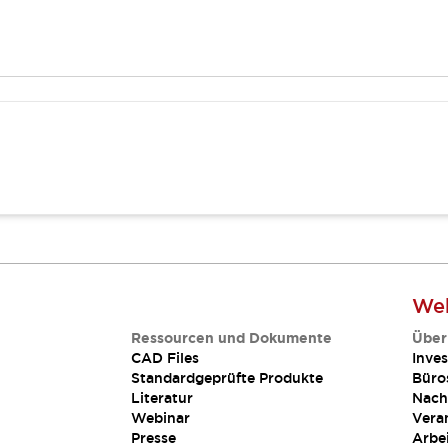
Web
Ressourcen und Dokumente
Über
CAD Files
Inves
Standardgeprüfte Produkte
Büro
Literatur
Nach
Webinar
Vera
Presse
Arbe