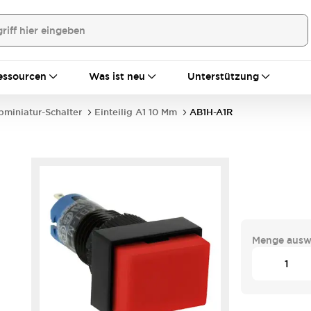
essourcen
Was ist neu
Unterstützung
bminiatur-Schalter
Einteilig A1 10 Mm
AB1H-A1R
Menge ausw