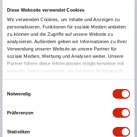
Beleuchtete Ausführungen haben dieselbe
Diese Webseite verwendet Cookies
Einbautiefe wie die nicht beleuchteten
Wir verwenden Cookies, um Inhalte und Anzeigen zu
personalisieren, Funktionen für soziale Medien anbieten
Ausführungen.
zu können und die Zugriffe auf unsere Website zu
Erhältlich mit 1 bis 4 Hauptkontakten (Schließer), 1
analysieren. Außerdem geben wir Informationen zu Ihrer
bis 2 Überwachungskontakten (Öffner).
Verwendung unserer Website an unsere Partner für
Unterstützt zwei Arten von Rücksetzvorgängen
soziale Medien, Werbung und Analysen weiter. Unsere
Partner führen diese Informationen möglicherweise mit
(Push-Lock-Pull oder Dreh-Rückstellung).
weiteren Daten zusammen, die Sie ihnen bereitgestellt
Direkte Öffnungsfunktion (IEC60947-5-5
haben oder die sie im Rahmen Ihrer Nutzung der Dienste
Abschnitt 5.2, IEC60947-5-1 Anhang K konform).
gesammelt haben.
Einwilligungsauswahl
Sicherheitsverriegelungsmechanismus (IEC60947-
Notwendig
5-5 Abschnitt 6.2).
Schutzart IP65, IP67 (IEC60529).
Präferenzen
Kontakte aus Silber mit Gold- und Kreuzkontakt.
Schraubklemmen-Ausführung mit
Statistiken