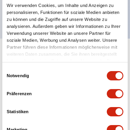
Wir verwenden Cookies, um Inhalte und Anzeigen zu
RoHS-konform, bleifreies Design,
personalisieren, Funktionen für soziale Medien anbieten
UL NIDS zertifiziert, cUL, TUV, CE konform
zu können und die Zugriffe auf unsere Website zu
analysieren. Außerdem geben wir Informationen zu Ihrer
Verwendung unserer Website an unsere Partner für
soziale Medien, Werbung und Analysen weiter. Unsere
Partner führen diese Informationen möglicherweise mit
+
Spezifikationen
Alle erweitern
weiteren Daten zusammen, die Sie ihnen bereitgestellt
haben oder die sie im Rahmen Ihrer Nutzung der Dienste
Aesthetic Specifications
gesammelt haben.
Einwilligungsauswahl
Notwendig
Environmental Specifications
Präferenzen
Mechanical Specifications
Statistiken
Mounting and Installation Specifications
Marketing