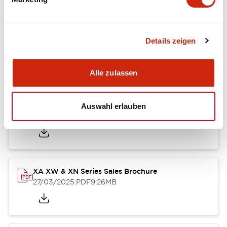
Dokumente und Dateien
Details zeigen
Kataloge & Broschüren
Bedienungsanleitung
CAD-Dateie
Alle zulassen
Catalog
Auswahl erlauben
25/03/2025
.PDF
1.12MB
XA XW & XN Series Sales Brochure
27/03/2025
.PDF
9.26MB