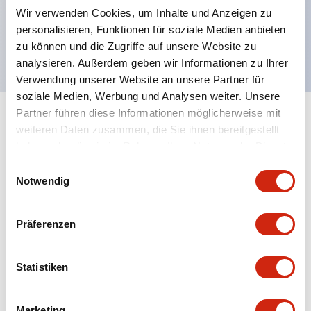
Wir verwenden Cookies, um Inhalte und Anzeigen zu
RoHS-konform, bleifreies Design,
personalisieren, Funktionen für soziale Medien anbieten
UL NIDS zertifiziert, cUL, TUV, CE konform
zu können und die Zugriffe auf unsere Website zu
analysieren. Außerdem geben wir Informationen zu Ihrer
Verwendung unserer Website an unsere Partner für
soziale Medien, Werbung und Analysen weiter. Unsere
Partner führen diese Informationen möglicherweise mit
+
Spezifikationen
Alle erweitern
weiteren Daten zusammen, die Sie ihnen bereitgestellt
haben oder die sie im Rahmen Ihrer Nutzung der Dienste
Aesthetic Specifications
gesammelt haben.
Einwilligungsauswahl
Notwendig
Environmental Specifications
Präferenzen
Mechanical Specifications
Statistiken
Mounting and Installation Specifications
Marketing