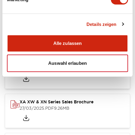
Dokumente und Dateien
Details zeigen
Kataloge & Broschüren
Bedienungsanleitung
CAD-Dateie
Alle zulassen
Catalog
Auswahl erlauben
25/03/2025
.PDF
1.12MB
XA XW & XN Series Sales Brochure
27/03/2025
.PDF
9.26MB