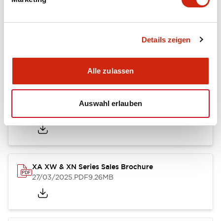
Dokumente und Dateien
Details zeigen
Kataloge & Broschüren
Bedienungsanleitung
CAD-Dateie
Alle zulassen
Catalog
Auswahl erlauben
25/03/2025
.PDF
1.12MB
XA XW & XN Series Sales Brochure
27/03/2025
.PDF
9.26MB