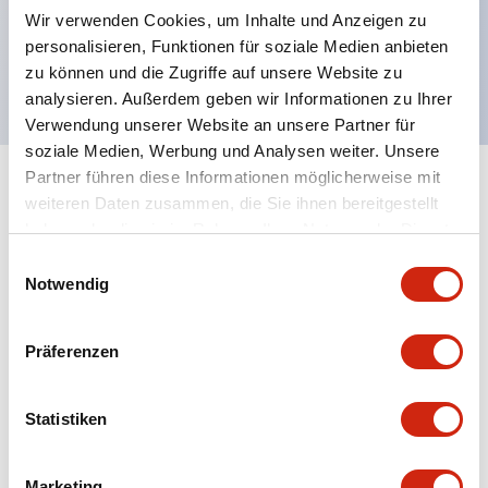
Wir verwenden Cookies, um Inhalte und Anzeigen zu
RoHS-konform, bleifreies Design,
personalisieren, Funktionen für soziale Medien anbieten
UL NIDS zertifiziert, cUL, TUV, CE konform
zu können und die Zugriffe auf unsere Website zu
analysieren. Außerdem geben wir Informationen zu Ihrer
Verwendung unserer Website an unsere Partner für
soziale Medien, Werbung und Analysen weiter. Unsere
Partner führen diese Informationen möglicherweise mit
+
Spezifikationen
Alle erweitern
weiteren Daten zusammen, die Sie ihnen bereitgestellt
haben oder die sie im Rahmen Ihrer Nutzung der Dienste
Aesthetic Specifications
gesammelt haben.
Einwilligungsauswahl
Notwendig
Environmental Specifications
Präferenzen
Mechanical Specifications
Statistiken
Mounting and Installation Specifications
Marketing