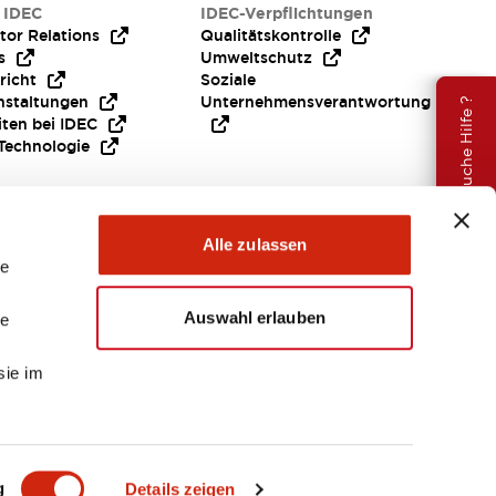
 IDEC
IDEC-Verpflichtungen
tor Relations
Qualitätskontrolle
s
Umweltschutz
richt
Soziale
nstaltungen
Unternehmensverantwortung
Brauche Hilfe ?
iten bei IDEC
Technologie
Alle zulassen
le
Auswahl erlauben
le
sie im
EMEA
g
Details zeigen