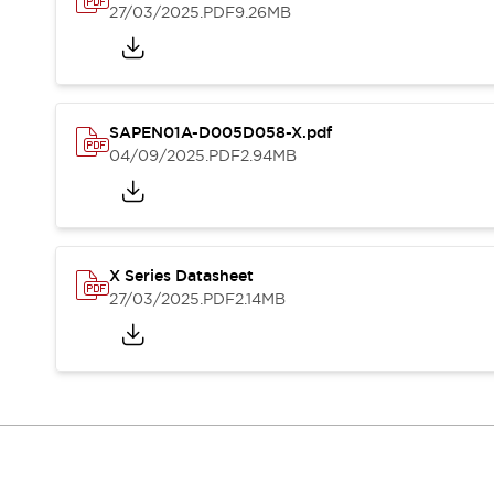
Veranstaltungen / Seminare
27/03/2025
.PDF
9.26MB
Unterstützung
Kontaktieren Sie uns
So finden Sie uns
Online Händler
SAPEN01A-D005D058-X.pdf
04/09/2025
.PDF
2.94MB
X Series Datasheet
27/03/2025
.PDF
2.14MB