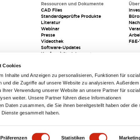
Ressourcen und Dokumente
Über
CAD Files
Inves
Standardgeprüfte Produkte
Büro
Literatur
Nach
Webinar
Vera
Presse
Arbe
Videothek
F&E-
Software-Updates
Konformitätsdokumente
Schwachstellenberichte
t Cookies
Sicherheitslösung
 Inhalte und Anzeigen zu personalisieren, Funktionen für sozia
 und die Zugriffe auf unsere Website zu analysieren. Außerdem
u Ihrer Verwendung unserer Website an unsere Partner für sozia
sen weiter. Unsere Partner führen diese Informationen
en Daten zusammen, die Sie ihnen bereitgestellt haben oder die 
 Dienste gesammelt haben.
sbedingungen
Präferenzen
Statistiken
Marketin