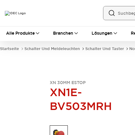
Alle Produkte
Alle Produkte
Branchen
Lösungen
R
Automatisierung
Bedienerschnittstellen
Startseite
Schalter Und Meldeleuchten
Schalter Und Taster
No
Industrie-Ethernet-Geräte
Speicherprogrammierbare Steuerung (SPS)
Entdecken Sie alles
Sensoren
Automatische Identifizierung
XN 30MM ESTOP
Sensoren/Erfassung
Entdecken Sie alles
XN1E-
Industriekomponenten
BV503MRH
LED-Meldeleuchten
Leitungsschutzgeräte
Relais und Zeitrelais
Stromversorgungen
Verbindungsgeräte
Entdecken Sie alles
Mobilitätslösungen
Motorunterstützung