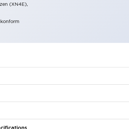
tzen (XN4E),
E konform
cifications