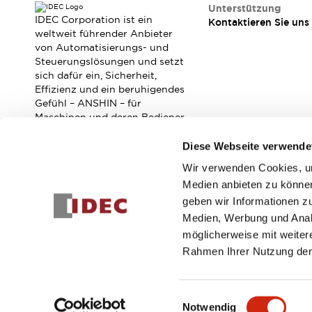
Unterstützung
IDEC Corporation ist ein
Kontaktieren Sie uns
weltweit führender Anbieter
von Automatisierungs- und
Steuerungslösungen und setzt
sich dafür ein, Sicherheit,
Effizienz und ein beruhigendes
Gefühl – ANSHIN – für
Maschinen und deren Bediener
zu verbessern.
Diese Webseite verwende
Wir verwenden Cookies, um
Abonnieren Sie unseren Newsletter!
Medien anbieten zu können
geben wir Informationen z
Registrieren
Medien, Werbung und Analy
möglicherweise mit weiter
Rahmen Ihrer Nutzung der
© 2026 IDEC Corporation
Datenschutzrichtlinie
Geschäft
Einwilligungsauswahl
Notwendig