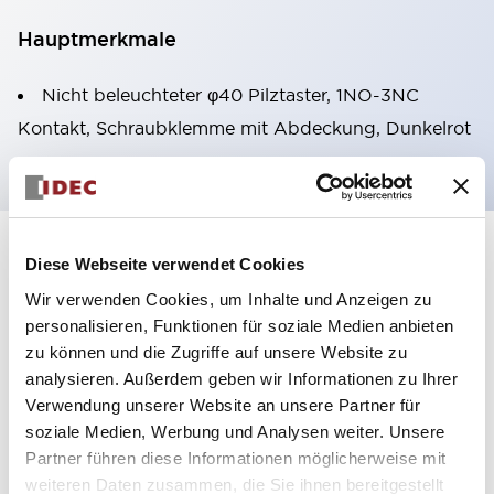
Hauptmerkmale
Nicht beleuchteter φ40 Pilztaster, 1NO-3NC
Kontakt, Schraubklemme mit Abdeckung, Dunkelrot
+
Spezifikationen
Diese Webseite verwendet Cookies
Alle erweitern
Wir verwenden Cookies, um Inhalte und Anzeigen zu
Aesthetic Specifications
personalisieren, Funktionen für soziale Medien anbieten
zu können und die Zugriffe auf unsere Website zu
Environmental Specifications
analysieren. Außerdem geben wir Informationen zu Ihrer
Verwendung unserer Website an unsere Partner für
Mechanical Specifications
soziale Medien, Werbung und Analysen weiter. Unsere
Partner führen diese Informationen möglicherweise mit
weiteren Daten zusammen, die Sie ihnen bereitgestellt
Mounting and Installation Specifications