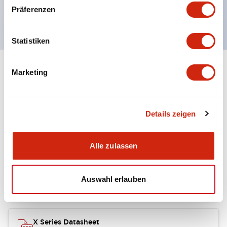
Präferenzen
UL anerkannt, c-UL zugelassen, EN-konform.
Statistiken
Marketing
Dokumente und Dateien
Details zeigen
Kataloge & Broschüren
CAD-Dateien
Alle zulassen
SAPEN01A-D005D058-X.pdf
04/09/2025
.PDF
2.94MB
Auswahl erlauben
X Series Datasheet