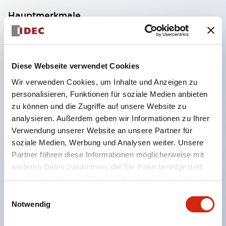
Hauptmerkmale
Glatter Knopf widersteht Schmutzansammlungen
und bietet ein attraktives Erscheinungsbild,
Diese Webseite verwendet Cookies
Nur 23,9 mm Tiefe hinter dem Bedienfeld,
Wir verwenden Cookies, um Inhalte und Anzeigen zu
IDECs innovative sichere Bruchfunktion stellt
personalisieren, Funktionen für soziale Medien anbieten
sicher, dass alle NC-Kontakte öffnen, wenn der
zu können und die Zugriffe auf unsere Website zu
Kontaktblock vom Bediener getrennt wird,
analysieren. Außerdem geben wir Informationen zu Ihrer
Verwendung unserer Website an unsere Partner für
Pushlock-Drehzurückstellung und Push-Pull-
soziale Medien, Werbung und Analysen weiter. Unsere
Funktionen in derselben Einheit integriert,
Partner führen diese Informationen möglicherweise mit
Zwei Knopfgrößen - 30 mm und 40 mm,
weiteren Daten zusammen, die Sie ihnen bereitgestellt
Direkter Öffnungsmechanismus (IEC60947-5-5,
haben oder die sie im Rahmen Ihrer Nutzung der Dienste
gesammelt haben.
IEC60947-5-1, Anhang K),
Einwilligungsauswahl
Notwendig
Schutzart IP65 (IEC60529),
Lötanschlüsse,