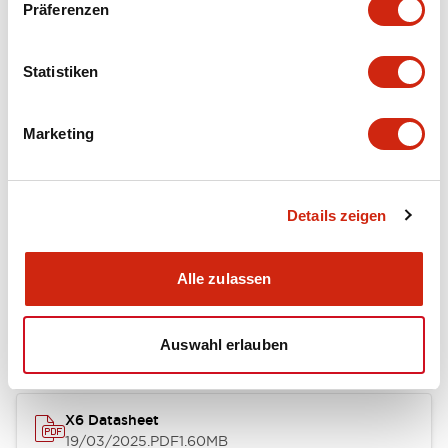
Dokumente und Dateien
Präferenzen
Statistiken
Kataloge & Broschüren
CAD-Dateien
Genehmigungen & S
Marketing
SAPEN01A-D005D058-X.pdf
04/09/2025
.PDF
2.94MB
Details zeigen
Alle zulassen
X Series Datasheet
27/03/2025
.PDF
2.14MB
Auswahl erlauben
X6 Datasheet
19/03/2025
.PDF
1.60MB