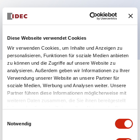
Hauptmerkmale
ø30mm Pilzknopf, 2 Schließer-Kontakte,
Löt-/Laschenanschluss #110, gelber Knopf
Diese Webseite verwendet Cookies
Wir verwenden Cookies, um Inhalte und Anzeigen zu
personalisieren, Funktionen für soziale Medien anbieten
zu können und die Zugriffe auf unsere Website zu
analysieren. Außerdem geben wir Informationen zu Ihrer
+
Spezifikationen
Alle erweitern
Verwendung unserer Website an unsere Partner für
soziale Medien, Werbung und Analysen weiter. Unsere
Aesthetic Specifications
Partner führen diese Informationen möglicherweise mit
weiteren Daten zusammen, die Sie ihnen bereitgestellt
Mechanical Specifications
haben oder die sie im Rahmen Ihrer Nutzung der Dienste
gesammelt haben.
Einwilligungsauswahl
Notwendig