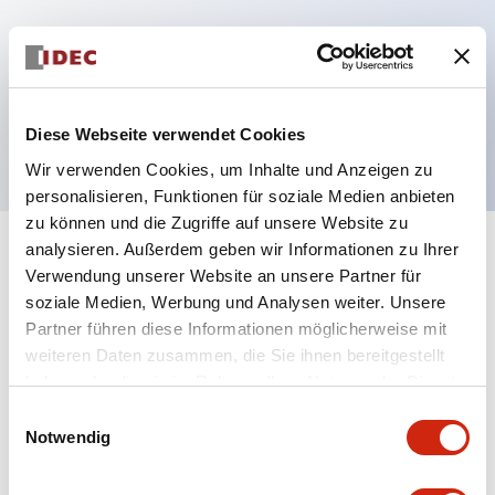
Hauptmerkmale
ø30mm Pilzform, 1 Schließer-Kontakt,
Löt-/Laschenanschluss #110, gelber Knopf
Diese Webseite verwendet Cookies
Wir verwenden Cookies, um Inhalte und Anzeigen zu
personalisieren, Funktionen für soziale Medien anbieten
zu können und die Zugriffe auf unsere Website zu
analysieren. Außerdem geben wir Informationen zu Ihrer
+
Spezifikationen
Alle erweitern
Verwendung unserer Website an unsere Partner für
soziale Medien, Werbung und Analysen weiter. Unsere
Aesthetic Specifications
Partner führen diese Informationen möglicherweise mit
weiteren Daten zusammen, die Sie ihnen bereitgestellt
Mechanical Specifications
haben oder die sie im Rahmen Ihrer Nutzung der Dienste
gesammelt haben.
Einwilligungsauswahl
Notwendig