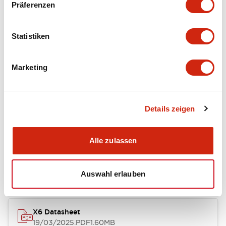
Dokumente und Dateien
Präferenzen
Statistiken
Kataloge & Broschüren
CAD-Dateien
Genehmigungen & S
Marketing
SAPEN01A-D005D058-X.pdf
04/09/2025
.PDF
2.94MB
Details zeigen
Alle zulassen
X Series Datasheet
27/03/2025
.PDF
2.14MB
Auswahl erlauben
X6 Datasheet
19/03/2025
.PDF
1.60MB