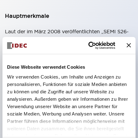
Hauptmerkmale
Laut der im März 2008 veröffentlichten „SEMI S26-
0308 Environmental, Health, and Safety Guideline
for FPD Manufacturing System [Richtlinie für
Umwelt, Gesundheit und Sicherheit bei FPD-
Diese Webseite verwendet Cookies
Herstellungssystemen (Geräten)]“ kann bei
Wir verwenden Cookies, um Inhalte und Anzeigen zu
Schaltern, die nur begrenzte Bereiche oder Teile
personalisieren, Funktionen für soziale Medien anbieten
stoppen (Teilstopp), die herkömmliche Kombination
zu können und die Zugriffe auf unsere Website zu
aus rotem Knopf und gelbem Hintergrund nicht
analysieren. Außerdem geben wir Informationen zu Ihrer
verwendet werden.
Verwendung unserer Website an unsere Partner für
soziale Medien, Werbung und Analysen weiter. Unsere
Deshalb schlagen wir von IDEC für Maschinen und
Partner führen diese Informationen möglicherweise mit
Geräte, die einen Teilstopp benötigen, gelbe Knöpfe
weiteren Daten zusammen, die Sie ihnen bereitgestellt
oder Namensschilder und Schutzvorrichtungen mit
haben oder die sie im Rahmen Ihrer Nutzung der Dienste