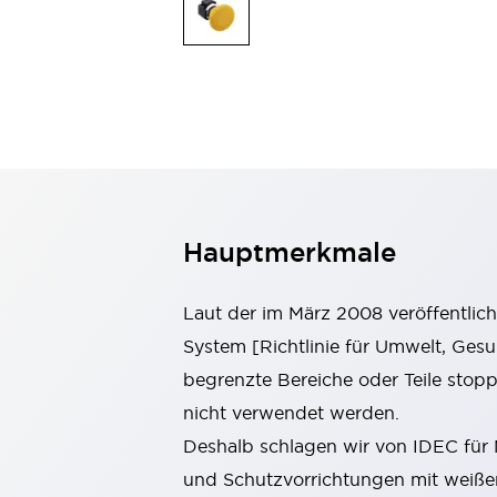
Mobile Automatisierung
Entdecken Sie alles
Schalter und Meldeleuchten
Meldeleuchten und Summer
Schalter und Taster
Entdecken Sie alles
Sicherheits- und Explosionsschutz
Explosionsgeschützte Geräte
Sicherheitskomponenten
Entdecken Sie alles
Branchen
Hauptmerkmale
AGV/AMR
Intelligente Bildschirmaktualisierungen
Intelligente Sicherheit für den toten Winkel
Laut der im März 2008 veröffentlic
Sicherheit an der Produktionslinie
System [Richtlinie für Umwelt, Gesu
Sicherheitsmaßnahme für bewegliche Roboter
begrenzte Bereiche oder Teile sto
Entdecken Sie alles
Halbleiter
nicht verwendet werden.
Codereader
Einfache Rückverfolgbarkeit
Deshalb schlagen wir von IDEC für 
Einfaches Auswechseln von Schaltern
und Schutzvorrichtungen mit weiße
Eigensichere Maßnahmen