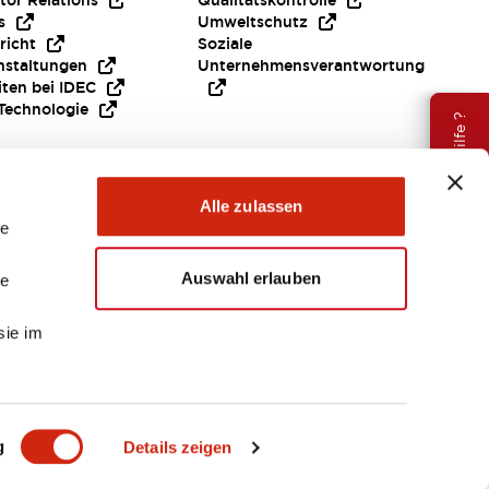
tor Relations
Qualitätskontrolle
s
Umweltschutz
richt
Soziale
nstaltungen
Unternehmensverantwortung
iten bei IDEC
Technologie
Brauche Hilfe ?
Alle zulassen
le
Auswahl erlauben
le
sie im
EMEA
g
Details zeigen
ENTE & DATEIEN