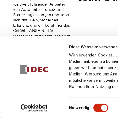
Kontaktieren Sie uns
Veranstaltungen / Seminare
weltweit führender Anbieter
Unterstützung
von Automatisierungs- und
Steuerungslösungen und setzt
Kontaktieren Sie uns
sich dafür ein, Sicherheit,
So finden Sie uns
Effizienz und ein beruhigendes
Online Händler
Gefühl – ANSHIN – für
Maschinen und deren Bediener
zu verbessern.
Diese Webseite verwende
Wir verwenden Cookies, um
Abonnieren Sie unseren Newsletter!
Medien anbieten zu können
geben wir Informationen z
Registrieren
Medien, Werbung und Analy
möglicherweise mit weiter
Rahmen Ihrer Nutzung der
© 2026 IDEC Corporation
Datenschutzrichtlinie
Geschäft
Einwilligungsauswahl
Notwendig
PRODUKTDE