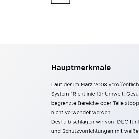
Mobile Automatisierung
Entdecken Sie alles
Schalter und Meldeleuchten
Meldeleuchten und Summer
Schalter und Taster
Entdecken Sie alles
Sicherheits- und Explosionsschutz
Explosionsgeschützte Geräte
Sicherheitskomponenten
Entdecken Sie alles
Branchen
Hauptmerkmale
AGV/AMR
Intelligente Bildschirmaktualisierungen
Laut der im März 2008 veröffentlic
Intelligente Sicherheit für den toten Winkel
Sicherheit an der Produktionslinie
System [Richtlinie für Umwelt, Gesu
Sicherheitsmaßnahme für bewegliche Roboter
begrenzte Bereiche oder Teile sto
Entdecken Sie alles
nicht verwendet werden.
Halbleiter
Deshalb schlagen wir von IDEC für 
Codereader
Einfache Rückverfolgbarkeit
Einfaches Auswechseln von Schaltern
und Schutzvorrichtungen mit weiße
Eigensichere Maßnahmen