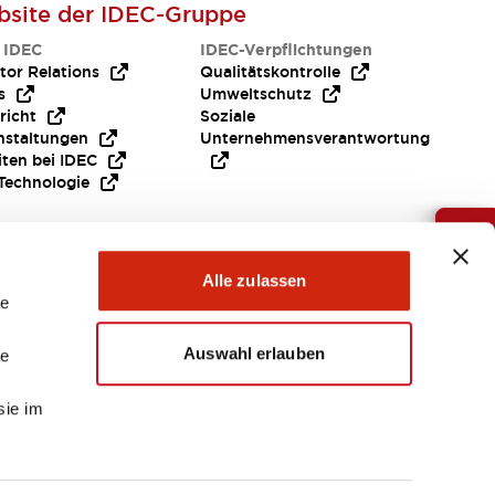
site der IDEC-Gruppe
 IDEC
IDEC-Verpflichtungen
tor Relations
Qualitätskontrolle
s
Umweltschutz
richt
Soziale
nstaltungen
Unternehmensverantwortung
iten bei IDEC
Technologie
Brauche Hilfe ?
Alle zulassen
le
Auswahl erlauben
le
sie im
EMEA