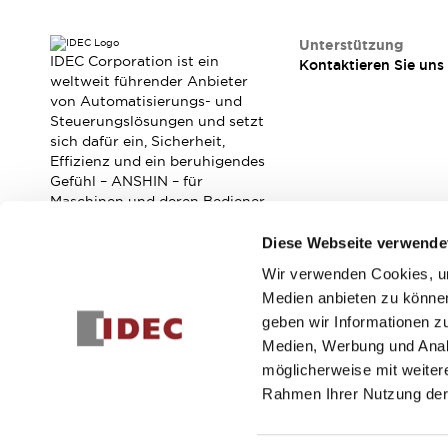
RFID-Authentifizierung
Sicherheitslösungen
Unterstützung
IDEC-Sicherheitskonzept
IDEC Corporation ist ein
Kontaktieren Sie uns
Kollaborative Sicherheit (Sicherheit 2.0)
weltweit führender Anbieter
Sicherheitsrelevante Gesetze und Normen
von Automatisierungs- und
Steuerungslösungen und setzt
Sicherheitsausrüstung-Kurs
sich dafür ein, Sicherheit,
Entdecken Sie alles
Effizienz und ein beruhigendes
Entdecken Sie alles
Gefühl – ANSHIN – für
Ressourcen
Maschinen und deren Bediener
CAD Files
zu verbessern.
Standardgeprüfte Produkte
Diese Webseite verwende
Literatur
Webinar
Presse
Wir verwenden Cookies, um
Abonnieren Sie unseren Newsletter!
Videothek
Medien anbieten zu können
Software-Updates
geben wir Informationen z
Registrieren
Konformitätsdokumente
Medien, Werbung und Analy
Schwachstellenberichte
möglicherweise mit weiter
Auswahlwerkzeuge
Rahmen Ihrer Nutzung der
Was ist neu
Blog
© 2026 IDEC Corporation
Datenschutzrichtlinie
Geschäft