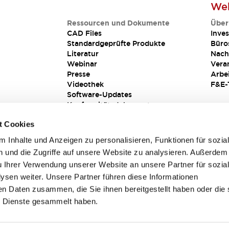
Web
Ressourcen und Dokumente
Über
CAD Files
Inves
Standardgeprüfte Produkte
Büro
Literatur
Nach
Webinar
Vera
Presse
Arbe
Videothek
F&E-
Software-Updates
Konformitätsdokumente
Schwachstellenberichte
t Cookies
Sicherheitslösung
 Inhalte und Anzeigen zu personalisieren, Funktionen für sozia
 und die Zugriffe auf unsere Website zu analysieren. Außerdem
u Ihrer Verwendung unserer Website an unsere Partner für sozia
sen weiter. Unsere Partner führen diese Informationen
en Daten zusammen, die Sie ihnen bereitgestellt haben oder die 
 Dienste gesammelt haben.
sbedingungen