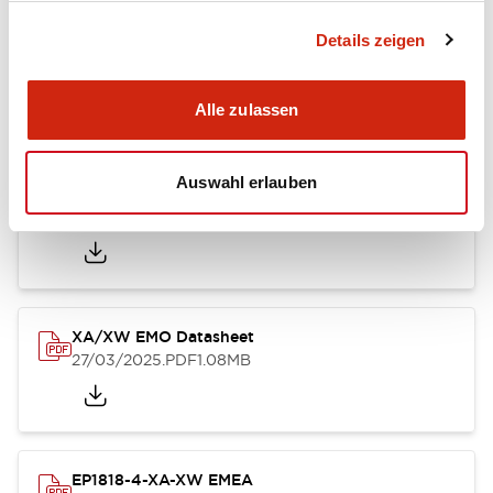
Details zeigen
XA Unibody Datasheet
26/03/2025
.PDF
232.45KB
Alle zulassen
Auswahl erlauben
XA XW & XN Series Sales Brochure
27/03/2025
.PDF
9.26MB
XA/XW EMO Datasheet
27/03/2025
.PDF
1.08MB
EP1818-4-XA-XW EMEA