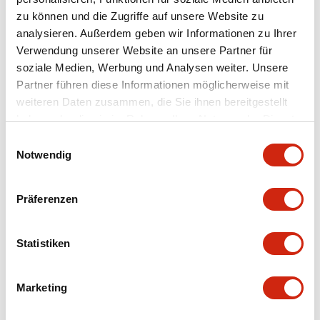
zu können und die Zugriffe auf unsere Website zu
analysieren. Außerdem geben wir Informationen zu Ihrer
Verwendung unserer Website an unsere Partner für
Dokumente und Dateien
soziale Medien, Werbung und Analysen weiter. Unsere
Partner führen diese Informationen möglicherweise mit
weiteren Daten zusammen, die Sie ihnen bereitgestellt
Kataloge & Broschüren
Bedienungsanleitung
haben oder die sie im Rahmen Ihrer Nutzung der Dienste
gesammelt haben.
Einwilligungsauswahl
Notwendig
SAPEN01A-D005D058-X.pdf
04/09/2025
.PDF
2.94MB
Präferenzen
Statistiken
X Series Datasheet
27/03/2025
.PDF
2.14MB
Marketing