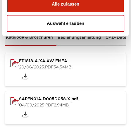
Alle zulassen
Dokumente und Dateien
Auswahl erlauben
Kataloge & Broschüren
Bedienungsanleitung
CAD-Dateie
EP1818-4-XA-XW EMEA
20/06/2025
.PDF
34.54MB
SAPEN01A-D005D058-X.pdf
04/09/2025
.PDF
2.94MB