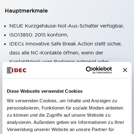
Hauptmerkmale
NEUE Kurzgehäuse-Not-Aus-Schalter verfügbar,
ISO13850: 2015 konform,
IDECs innovative Safe Break Action stellt sicher,
dass alle NC-Kontakte öffnen, wenn der
Kontaktblock vom Bediener getrennt oder
beschädigt wird,
Pushlock-Dreh-Reset und Push-Pull-
Dualfunktionen in derselben Einheit integriert,
Diese Webseite verwendet Cookies
Direktöffnungsmechanismus (IEC60947-5-5,
Wir verwenden Cookies, um Inhalte und Anzeigen zu
IEC60947-5-1, Anhang K),
personalisieren, Funktionen für soziale Medien anbieten
zu können und die Zugriffe auf unsere Website zu
Schutzart IP65, IP67, (IEC60529) und IP69K
analysieren. Außerdem geben wir Informationen zu Ihrer
(ISO20653),
Verwendung unserer Website an unsere Partner für
Löt- oder Leiterplattenanschlussoptionen,