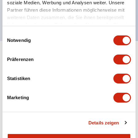
soziale Medien, Werbung und Analysen weiter. Unsere
UL NISD zugelassen, c-UL zugelassen, EN
Partner führen diese Informationen möglicherweise mit
weiteren Daten zusammen, die Sie ihnen bereitgestellt
konform
haben oder die sie im Rahmen Ihrer Nutzung der Dienste
gesammelt haben.
Einwilligungsauswahl
Notwendig
+
Spezifikationen
Alle erweitern
Präferenzen
Aesthetic Specifications
Statistiken
Environmental Specifications
Marketing
Mechanical Specifications
Mounting and Installation Specifications
Details zeigen