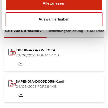
Alle zulassen
Dokumente und Dateien
Auswahl erlauben
Kataloge & Broschüren
Bedienungsanleitung
CAD-Dateie
EP1818-4-XA-XW EMEA
20/06/2025
.PDF
34.54MB
SAPEN01A-D005D058-X.pdf
04/09/2025
.PDF
2.94MB