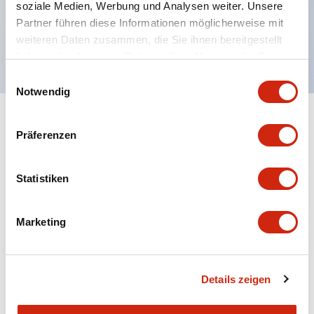
soziale Medien, Werbung und Analysen weiter. Unsere
UL NISD zugelassen, c-UL zugelassen, EN
Partner führen diese Informationen möglicherweise mit
weiteren Daten zusammen, die Sie ihnen bereitgestellt
konform
haben oder die sie im Rahmen Ihrer Nutzung der Dienste
gesammelt haben.
Einwilligungsauswahl
Notwendig
+
Spezifikationen
Alle erweitern
Präferenzen
Aesthetic Specifications
Statistiken
Environmental Specifications
Marketing
Mechanical Specifications
Mounting and Installation Specifications
Details zeigen