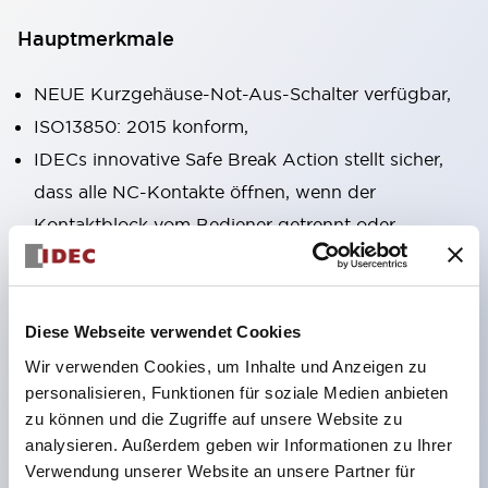
Hauptmerkmale
NEUE Kurzgehäuse-Not-Aus-Schalter verfügbar,
ISO13850: 2015 konform,
IDECs innovative Safe Break Action stellt sicher,
dass alle NC-Kontakte öffnen, wenn der
Kontaktblock vom Bediener getrennt oder
beschädigt wird,
Pushlock-Dreh-Reset und Push-Pull-
Dualfunktionen in derselben Einheit integriert,
Diese Webseite verwendet Cookies
Direktöffnungsmechanismus (IEC60947-5-5,
Wir verwenden Cookies, um Inhalte und Anzeigen zu
IEC60947-5-1, Anhang K),
personalisieren, Funktionen für soziale Medien anbieten
zu können und die Zugriffe auf unsere Website zu
Schutzart IP65, IP67, (IEC60529) und IP69K
analysieren. Außerdem geben wir Informationen zu Ihrer
(ISO20653),
Verwendung unserer Website an unsere Partner für
Löt- oder Leiterplattenanschlussoptionen,