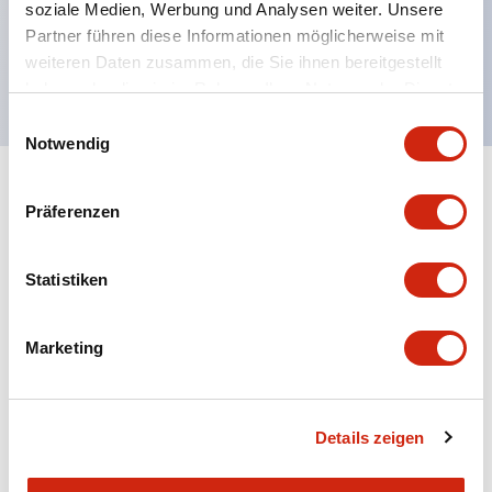
soziale Medien, Werbung und Analysen weiter. Unsere
UL NISD zugelassen, c-UL zugelassen, EN
Partner führen diese Informationen möglicherweise mit
weiteren Daten zusammen, die Sie ihnen bereitgestellt
konform
haben oder die sie im Rahmen Ihrer Nutzung der Dienste
gesammelt haben.
Einwilligungsauswahl
Notwendig
+
Spezifikationen
Alle erweitern
Präferenzen
Aesthetic Specifications
Statistiken
Environmental Specifications
Marketing
Mechanical Specifications
Mounting and Installation Specifications
Details zeigen