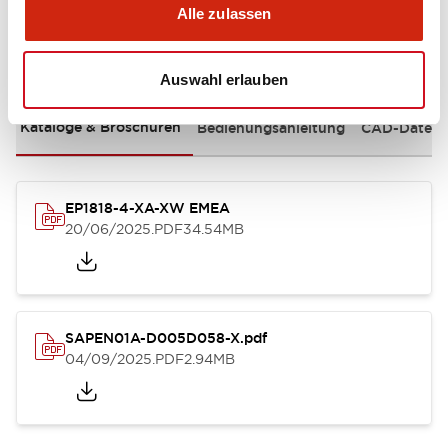
Alle zulassen
Dokumente und Dateien
Auswahl erlauben
Kataloge & Broschüren
Bedienungsanleitung
CAD-Dateie
EP1818-4-XA-XW EMEA
20/06/2025
.PDF
34.54MB
SAPEN01A-D005D058-X.pdf
04/09/2025
.PDF
2.94MB