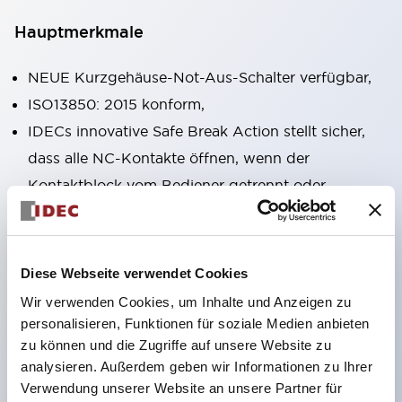
Hauptmerkmale
NEUE Kurzgehäuse-Not-Aus-Schalter verfügbar,
ISO13850: 2015 konform,
IDECs innovative Safe Break Action stellt sicher,
dass alle NC-Kontakte öffnen, wenn der
Kontaktblock vom Bediener getrennt oder
beschädigt wird,
Pushlock-Dreh-Reset und Push-Pull-
Dualfunktionen in derselben Einheit integriert,
Diese Webseite verwendet Cookies
Direktöffnungsmechanismus (IEC60947-5-5,
Wir verwenden Cookies, um Inhalte und Anzeigen zu
IEC60947-5-1, Anhang K),
personalisieren, Funktionen für soziale Medien anbieten
zu können und die Zugriffe auf unsere Website zu
Schutzart IP65, IP67, (IEC60529) und IP69K
analysieren. Außerdem geben wir Informationen zu Ihrer
(ISO20653),
Verwendung unserer Website an unsere Partner für
Löt- oder Leiterplattenanschlussoptionen,