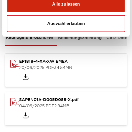
Alle zulassen
Dokumente und Dateien
Auswahl erlauben
Kataloge & Broschüren
Bedienungsanleitung
CAD-Dateie
EP1818-4-XA-XW EMEA
20/06/2025
.PDF
34.54MB
SAPEN01A-D005D058-X.pdf
04/09/2025
.PDF
2.94MB