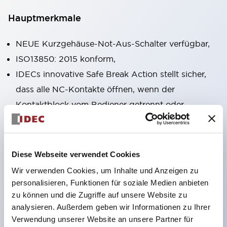
Hauptmerkmale
NEUE Kurzgehäuse-Not-Aus-Schalter verfügbar,
ISO13850: 2015 konform,
IDECs innovative Safe Break Action stellt sicher,
dass alle NC-Kontakte öffnen, wenn der
Kontaktblock vom Bediener getrennt oder
beschädigt wird,
Pushlock-Dreh-Reset und Push-Pull-
Dualfunktionen in derselben Einheit integriert,
Diese Webseite verwendet Cookies
Direktöffnungsmechanismus (IEC60947-5-5,
Wir verwenden Cookies, um Inhalte und Anzeigen zu
IEC60947-5-1, Anhang K),
personalisieren, Funktionen für soziale Medien anbieten
zu können und die Zugriffe auf unsere Website zu
Schutzart IP65, IP67, (IEC60529) und IP69K
analysieren. Außerdem geben wir Informationen zu Ihrer
(ISO20653),
Verwendung unserer Website an unsere Partner für
Löt- oder Leiterplattenanschlussoptionen,