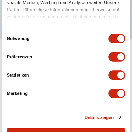
soziale Medien, Werbung und Analysen weiter. Unsere
UL NISD zugelassen, c-UL zugelassen, EN
Partner führen diese Informationen möglicherweise mit
weiteren Daten zusammen, die Sie ihnen bereitgestellt
konform
haben oder die sie im Rahmen Ihrer Nutzung der Dienste
gesammelt haben.
Einwilligungsauswahl
Notwendig
+
Spezifikationen
Alle erweitern
Präferenzen
Aesthetic Specifications
Statistiken
Environmental Specifications
Marketing
Mechanical Specifications
Mounting and Installation Specifications
Details zeigen