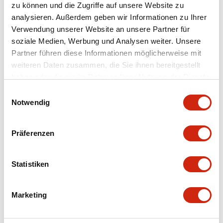
zu können und die Zugriffe auf unsere Website zu
analysieren. Außerdem geben wir Informationen zu Ihrer
Dokumente und Dateien
Verwendung unserer Website an unsere Partner für
soziale Medien, Werbung und Analysen weiter. Unsere
Partner führen diese Informationen möglicherweise mit
Kataloge & Broschüren
Bedienungsanleitung
weiteren Daten zusammen, die Sie ihnen bereitgestellt
haben oder die sie im Rahmen Ihrer Nutzung der Dienste
gesammelt haben.
Einwilligungsauswahl
Notwendig
SAPEN01A-D005D058-X.pdf
04/09/2025
.PDF
2.94MB
Präferenzen
Statistiken
X Series Datasheet
27/03/2025
.PDF
2.14MB
Marketing