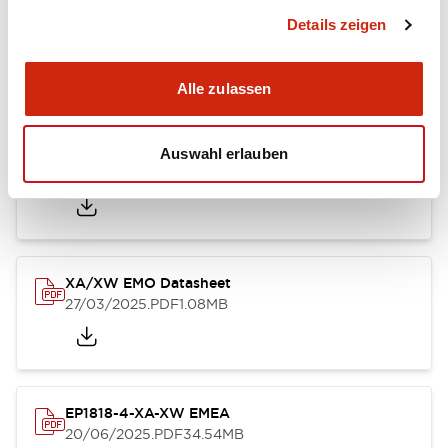
XA Unibody Datasheet
Details zeigen
26/03/2025
.PDF
232.45KB
Alle zulassen
XA XW & XN Series Sales Brochure
Auswahl erlauben
27/03/2025
.PDF
9.26MB
XA/XW EMO Datasheet
27/03/2025
.PDF
1.08MB
EP1818-4-XA-XW EMEA
20/06/2025
.PDF
34.54MB