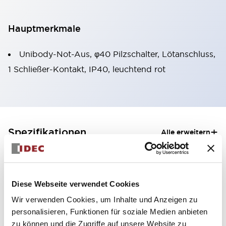
Hauptmerkmale
Unibody-Not-Aus, φ40 Pilzschalter, Lötanschluss,
1 Schließer-Kontakt, IP40, leuchtend rot
+
Spezifikationen
Alle erweitern
Aesthetic Specifications
Mechanical Specifications
Diese Webseite verwendet Cookies
Wir verwenden Cookies, um Inhalte und Anzeigen zu
personalisieren, Funktionen für soziale Medien anbieten
zu können und die Zugriffe auf unsere Website zu