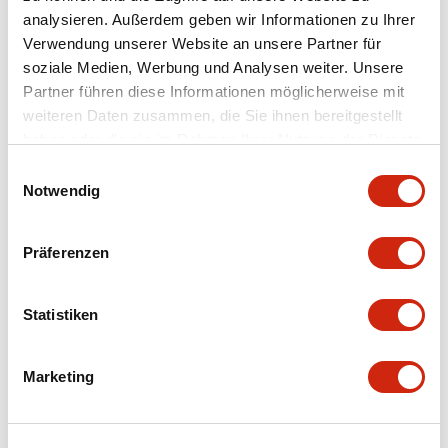
analysieren. Außerdem geben wir Informationen zu Ihrer
Dokumente und Dateien
Verwendung unserer Website an unsere Partner für
soziale Medien, Werbung und Analysen weiter. Unsere
Partner führen diese Informationen möglicherweise mit
Kataloge & Broschüren
Bedienungsanleitung
weiteren Daten zusammen, die Sie ihnen bereitgestellt
haben oder die sie im Rahmen Ihrer Nutzung der Dienste
gesammelt haben.
Einwilligungsauswahl
SAPEN01A-D005D058-X.pdf
Notwendig
04/09/2025
.PDF
2.94MB
Präferenzen
X Series Datasheet
Statistiken
27/03/2025
.PDF
2.14MB
Marketing
XA Unibody Datasheet