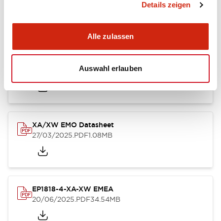
Details zeigen
26/03/2025
.PDF
232.45KB
Alle zulassen
XA XW & XN Series Sales Brochure
Auswahl erlauben
27/03/2025
.PDF
9.26MB
XA/XW EMO Datasheet
27/03/2025
.PDF
1.08MB
EP1818-4-XA-XW EMEA
20/06/2025
.PDF
34.54MB