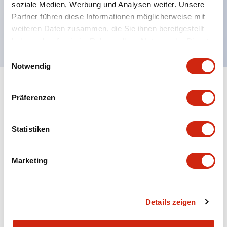
soziale Medien, Werbung und Analysen weiter. Unsere
UL NISD zugelassen, c-UL zugelassen, EN
Partner führen diese Informationen möglicherweise mit
weiteren Daten zusammen, die Sie ihnen bereitgestellt
konform
haben oder die sie im Rahmen Ihrer Nutzung der Dienste
gesammelt haben.
Einwilligungsauswahl
Notwendig
+
Spezifikationen
Alle erweitern
Präferenzen
Aesthetic Specifications
Statistiken
Environmental Specifications
Marketing
Mechanical Specifications
Mounting and Installation Specifications
Details zeigen