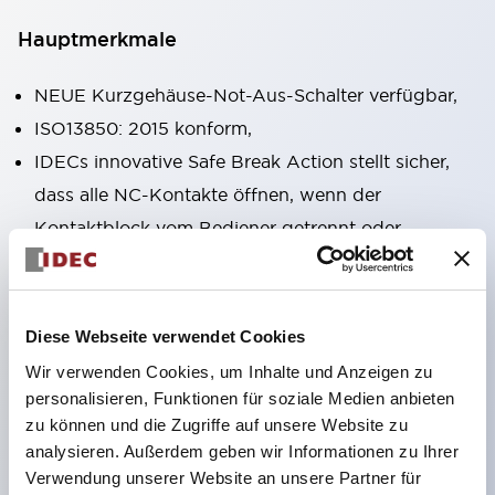
Hauptmerkmale
NEUE Kurzgehäuse-Not-Aus-Schalter verfügbar,
ISO13850: 2015 konform,
IDECs innovative Safe Break Action stellt sicher,
dass alle NC-Kontakte öffnen, wenn der
Kontaktblock vom Bediener getrennt oder
beschädigt wird,
Pushlock-Dreh-Reset und Push-Pull-
Dualfunktionen in derselben Einheit integriert,
Diese Webseite verwendet Cookies
Direktöffnungsmechanismus (IEC60947-5-5,
Wir verwenden Cookies, um Inhalte und Anzeigen zu
IEC60947-5-1, Anhang K),
personalisieren, Funktionen für soziale Medien anbieten
zu können und die Zugriffe auf unsere Website zu
Schutzart IP65, IP67, (IEC60529) und IP69K
analysieren. Außerdem geben wir Informationen zu Ihrer
(ISO20653),
Verwendung unserer Website an unsere Partner für
Löt- oder Leiterplattenanschlussoptionen,