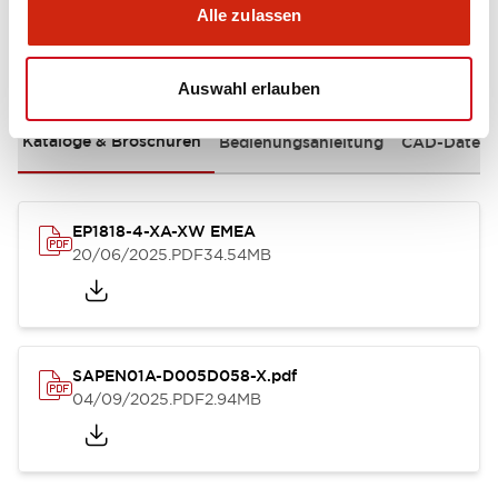
Alle zulassen
Dokumente und Dateien
Auswahl erlauben
Kataloge & Broschüren
Bedienungsanleitung
CAD-Dateie
EP1818-4-XA-XW EMEA
20/06/2025
.PDF
34.54MB
SAPEN01A-D005D058-X.pdf
04/09/2025
.PDF
2.94MB