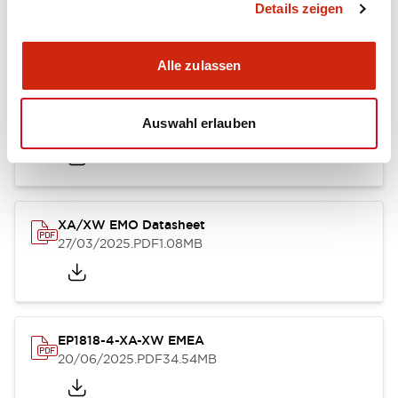
Details zeigen
26/03/2025
.PDF
232.45KB
Alle zulassen
XA XW & XN Series Sales Brochure
Auswahl erlauben
27/03/2025
.PDF
9.26MB
XA/XW EMO Datasheet
27/03/2025
.PDF
1.08MB
EP1818-4-XA-XW EMEA
20/06/2025
.PDF
34.54MB