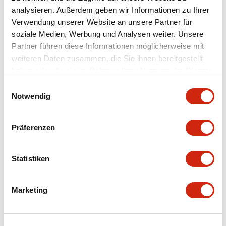
analysieren. Außerdem geben wir Informationen zu Ihrer
Dokumente und Dateien
Verwendung unserer Website an unsere Partner für
soziale Medien, Werbung und Analysen weiter. Unsere
Partner führen diese Informationen möglicherweise mit
Kataloge & Broschüren
Bedienungsanleitung
weiteren Daten zusammen, die Sie ihnen bereitgestellt
haben oder die sie im Rahmen Ihrer Nutzung der Dienste
gesammelt haben.
Einwilligungsauswahl
SAPEN01A-D005D058-X.pdf
Notwendig
04/09/2025
.PDF
2.94MB
Präferenzen
X Series Datasheet
Statistiken
27/03/2025
.PDF
2.14MB
Marketing
XA Unibody Datasheet