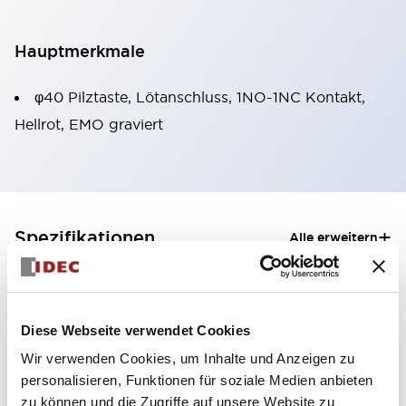
Hauptmerkmale
φ40 Pilztaste, Lötanschluss, 1NO-1NC Kontakt,
Hellrot, EMO graviert
+
Spezifikationen
Alle erweitern
Aesthetic Specifications
Mechanical Specifications
Diese Webseite verwendet Cookies
Wir verwenden Cookies, um Inhalte und Anzeigen zu
personalisieren, Funktionen für soziale Medien anbieten
zu können und die Zugriffe auf unsere Website zu