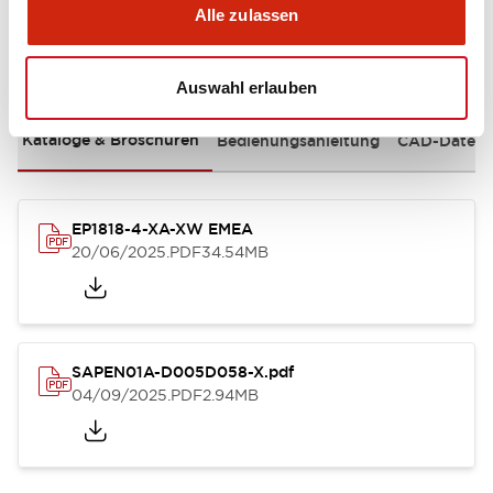
Alle zulassen
Dokumente und Dateien
Auswahl erlauben
Kataloge & Broschüren
Bedienungsanleitung
CAD-Dateie
EP1818-4-XA-XW EMEA
20/06/2025
.PDF
34.54MB
SAPEN01A-D005D058-X.pdf
04/09/2025
.PDF
2.94MB