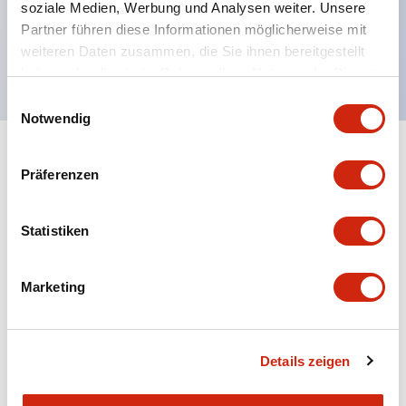
soziale Medien, Werbung und Analysen weiter. Unsere
UL NISD zugelassen, c-UL zugelassen, EN
Partner führen diese Informationen möglicherweise mit
weiteren Daten zusammen, die Sie ihnen bereitgestellt
konform
haben oder die sie im Rahmen Ihrer Nutzung der Dienste
gesammelt haben.
Einwilligungsauswahl
Notwendig
+
Spezifikationen
Alle erweitern
Präferenzen
Aesthetic Specifications
Statistiken
Environmental Specifications
Marketing
Mechanical Specifications
Mounting and Installation Specifications
Details zeigen