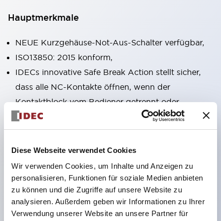
Hauptmerkmale
NEUE Kurzgehäuse-Not-Aus-Schalter verfügbar,
ISO13850: 2015 konform,
IDECs innovative Safe Break Action stellt sicher,
dass alle NC-Kontakte öffnen, wenn der
Kontaktblock vom Bediener getrennt oder
beschädigt wird,
Pushlock-Dreh-Reset und Push-Pull-
Dualfunktionen in derselben Einheit integriert,
Diese Webseite verwendet Cookies
Direktöffnungsmechanismus (IEC60947-5-5,
Wir verwenden Cookies, um Inhalte und Anzeigen zu
IEC60947-5-1, Anhang K),
personalisieren, Funktionen für soziale Medien anbieten
zu können und die Zugriffe auf unsere Website zu
Schutzart IP65, IP67, (IEC60529) und IP69K
analysieren. Außerdem geben wir Informationen zu Ihrer
(ISO20653),
Verwendung unserer Website an unsere Partner für
Löt- oder Leiterplattenanschlussoptionen,