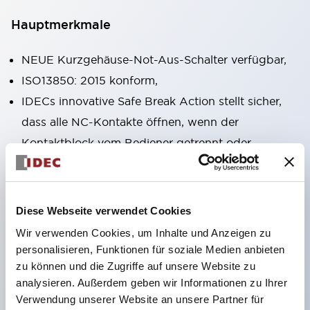
Hauptmerkmale
NEUE Kurzgehäuse-Not-Aus-Schalter verfügbar,
ISO13850: 2015 konform,
IDECs innovative Safe Break Action stellt sicher,
dass alle NC-Kontakte öffnen, wenn der
Kontaktblock vom Bediener getrennt oder
beschädigt wird,
Pushlock-Dreh-Reset und Push-Pull-
Dualfunktionen in derselben Einheit integriert,
Diese Webseite verwendet Cookies
Direktöffnungsmechanismus (IEC60947-5-5,
Wir verwenden Cookies, um Inhalte und Anzeigen zu
IEC60947-5-1, Anhang K),
personalisieren, Funktionen für soziale Medien anbieten
zu können und die Zugriffe auf unsere Website zu
Schutzart IP65, IP67, (IEC60529) und IP69K
analysieren. Außerdem geben wir Informationen zu Ihrer
(ISO20653),
Verwendung unserer Website an unsere Partner für
Löt- oder Leiterplattenanschlussoptionen,