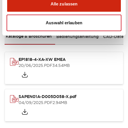
Alle zulassen
Dokumente und Dateien
Auswahl erlauben
Kataloge & Broschüren
Bedienungsanleitung
CAD-Dateie
EP1818-4-XA-XW EMEA
20/06/2025
.PDF
34.54MB
SAPEN01A-D005D058-X.pdf
04/09/2025
.PDF
2.94MB