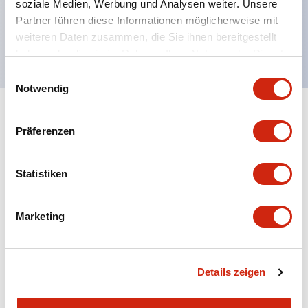
soziale Medien, Werbung und Analysen weiter. Unsere
UL NISD zugelassen, c-UL zugelassen, EN
Partner führen diese Informationen möglicherweise mit
konform
weiteren Daten zusammen, die Sie ihnen bereitgestellt
haben oder die sie im Rahmen Ihrer Nutzung der Dienste
gesammelt haben.
Einwilligungsauswahl
Notwendig
+
Spezifikationen
Alle erweitern
Präferenzen
Aesthetic Specifications
Statistiken
Environmental Specifications
Marketing
Mechanical Specifications
Mounting and Installation Specifications
Details zeigen