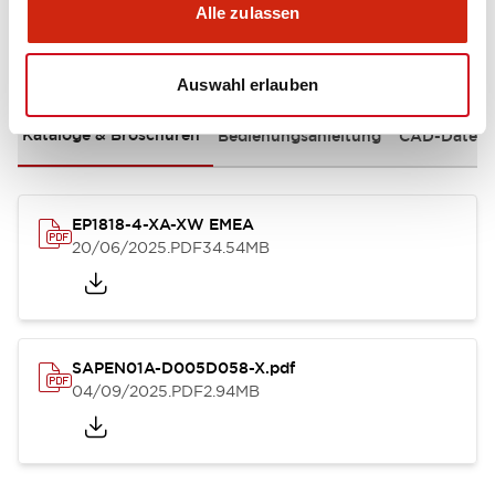
Alle zulassen
Dokumente und Dateien
Auswahl erlauben
Kataloge & Broschüren
Bedienungsanleitung
CAD-Dateie
EP1818-4-XA-XW EMEA
20/06/2025
.PDF
34.54MB
SAPEN01A-D005D058-X.pdf
04/09/2025
.PDF
2.94MB