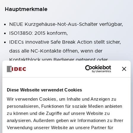
Hauptmerkmale
NEUE Kurzgehäuse-Not-Aus-Schalter verfügbar,
ISO13850: 2015 konform,
IDECs innovative Safe Break Action stellt sicher,
dass alle NC-Kontakte öffnen, wenn der
Kontaktblock vom Bediener getrennt oder
beschädigt wird,
Pushlock-Dreh-Reset und Push-Pull-
Dualfunktionen in derselben Einheit integriert,
Diese Webseite verwendet Cookies
Direktöffnungsmechanismus (IEC60947-5-5,
Wir verwenden Cookies, um Inhalte und Anzeigen zu
IEC60947-5-1, Anhang K),
personalisieren, Funktionen für soziale Medien anbieten
Schutzart IP65, IP67, (IEC60529) und IP69K
zu können und die Zugriffe auf unsere Website zu
analysieren. Außerdem geben wir Informationen zu Ihrer
(ISO20653),
Verwendung unserer Website an unsere Partner für
Löt- oder Leiterplattenanschlussoptionen,