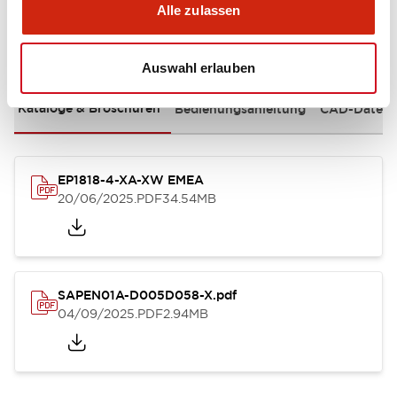
Alle zulassen
Dokumente und Dateien
Auswahl erlauben
Kataloge & Broschüren
Bedienungsanleitung
CAD-Dateie
EP1818-4-XA-XW EMEA
20/06/2025
.PDF
34.54MB
SAPEN01A-D005D058-X.pdf
04/09/2025
.PDF
2.94MB