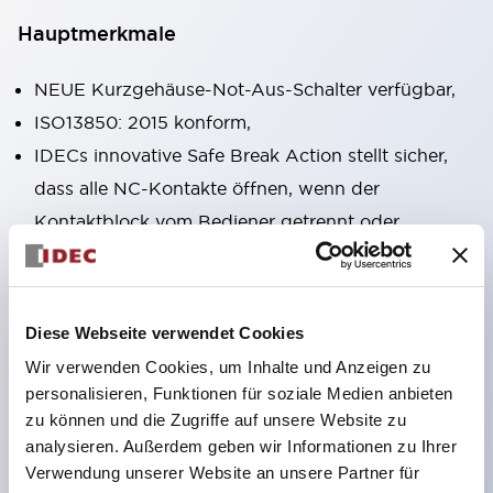
Hauptmerkmale
NEUE Kurzgehäuse-Not-Aus-Schalter verfügbar,
ISO13850: 2015 konform,
IDECs innovative Safe Break Action stellt sicher,
dass alle NC-Kontakte öffnen, wenn der
Kontaktblock vom Bediener getrennt oder
beschädigt wird,
Pushlock-Dreh-Reset und Push-Pull-
Dualfunktionen in derselben Einheit integriert,
Diese Webseite verwendet Cookies
Direktöffnungsmechanismus (IEC60947-5-5,
Wir verwenden Cookies, um Inhalte und Anzeigen zu
IEC60947-5-1, Anhang K),
personalisieren, Funktionen für soziale Medien anbieten
Schutzart IP65, IP67, (IEC60529) und IP69K
zu können und die Zugriffe auf unsere Website zu
analysieren. Außerdem geben wir Informationen zu Ihrer
(ISO20653),
Verwendung unserer Website an unsere Partner für
Löt- oder Leiterplattenanschlussoptionen,