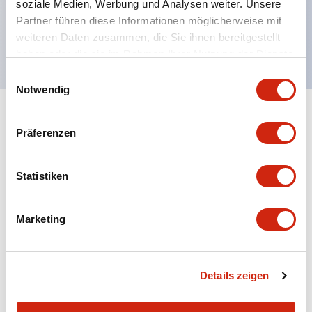
soziale Medien, Werbung und Analysen weiter. Unsere
UL NISD zugelassen, c-UL zugelassen, EN
Partner führen diese Informationen möglicherweise mit
konform
weiteren Daten zusammen, die Sie ihnen bereitgestellt
haben oder die sie im Rahmen Ihrer Nutzung der Dienste
gesammelt haben.
Einwilligungsauswahl
Notwendig
+
Spezifikationen
Alle erweitern
Präferenzen
Aesthetic Specifications
Statistiken
Environmental Specifications
Marketing
Mechanical Specifications
Mounting and Installation Specifications
Details zeigen