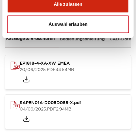
Alle zulassen
Dokumente und Dateien
Auswahl erlauben
Kataloge & Broschüren
Bedienungsanleitung
CAD-Dateie
EP1818-4-XA-XW EMEA
20/06/2025
.PDF
34.54MB
SAPEN01A-D005D058-X.pdf
04/09/2025
.PDF
2.94MB