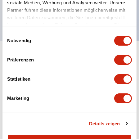
soziale Medien, Werbung und Analysen weiter. Unsere
UL NISD zugelassen, c-UL zugelassen, EN
Partner führen diese Informationen möglicherweise mit
weiteren Daten zusammen, die Sie ihnen bereitgestellt
konform
haben oder die sie im Rahmen Ihrer Nutzung der Dienste
gesammelt haben.
Einwilligungsauswahl
Notwendig
+
Spezifikationen
Alle erweitern
Präferenzen
Aesthetic Specifications
Statistiken
Environmental Specifications
Marketing
Mechanical Specifications
Mounting and Installation Specifications
Details zeigen