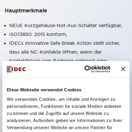
Hauptmerkmale
NEUE Kurzgehäuse-Not-Aus-Schalter verfügbar,
ISO13850: 2015 konform,
IDECs innovative Safe Break Action stellt sicher,
dass alle NC-Kontakte öffnen, wenn der
Kontaktblock vom Bediener getrennt oder
beschädigt wird,
Pushlock-Dreh-Reset und Push-Pull-
Dualfunktionen in derselben Einheit integriert,
Diese Webseite verwendet Cookies
Direktöffnungsmechanismus (IEC60947-5-5,
Wir verwenden Cookies, um Inhalte und Anzeigen zu
IEC60947-5-1, Anhang K),
personalisieren, Funktionen für soziale Medien anbieten
zu können und die Zugriffe auf unsere Website zu
Schutzart IP65, IP67, (IEC60529) und IP69K
analysieren. Außerdem geben wir Informationen zu Ihrer
(ISO20653),
Verwendung unserer Website an unsere Partner für
Löt- oder Leiterplattenanschlussoptionen,