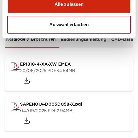
Alle zulassen
Dokumente und Dateien
Auswahl erlauben
Kataloge & Broschüren
Bedienungsanleitung
CAD-Dateie
EP1818-4-XA-XW EMEA
20/06/2025
.PDF
34.54MB
SAPEN01A-D005D058-X.pdf
04/09/2025
.PDF
2.94MB