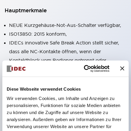
Hauptmerkmale
NEUE Kurzgehäuse-Not-Aus-Schalter verfügbar,
ISO13850: 2015 konform,
IDECs innovative Safe Break Action stellt sicher,
dass alle NC-Kontakte öffnen, wenn der
Kontaktblock vom Bediener getrennt oder
beschädigt wird,
Pushlock-Dreh-Reset und Push-Pull-
Dualfunktionen in derselben Einheit integriert,
Diese Webseite verwendet Cookies
Direktöffnungsmechanismus (IEC60947-5-5,
Wir verwenden Cookies, um Inhalte und Anzeigen zu
IEC60947-5-1, Anhang K),
personalisieren, Funktionen für soziale Medien anbieten
zu können und die Zugriffe auf unsere Website zu
Schutzart IP65, IP67, (IEC60529) und IP69K
analysieren. Außerdem geben wir Informationen zu Ihrer
(ISO20653),
Verwendung unserer Website an unsere Partner für
Löt- oder Leiterplattenanschlussoptionen,