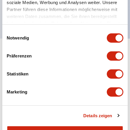
soziale Medien, Werbung und Analysen weiter. Unsere
UL NISD zugelassen, c-UL zugelassen, EN
Partner führen diese Informationen möglicherweise mit
weiteren Daten zusammen, die Sie ihnen bereitgestellt
konform
haben oder die sie im Rahmen Ihrer Nutzung der Dienste
gesammelt haben.
Einwilligungsauswahl
Notwendig
+
Spezifikationen
Alle erweitern
Präferenzen
Aesthetic Specifications
Statistiken
Environmental Specifications
Marketing
Mechanical Specifications
Mounting and Installation Specifications
Details zeigen