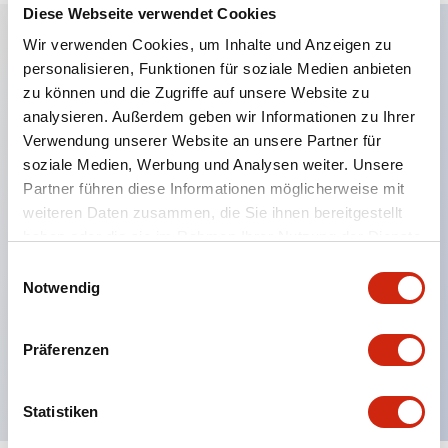
Diese Webseite verwendet Cookies
Wir verwenden Cookies, um Inhalte und Anzeigen zu
personalisieren, Funktionen für soziale Medien anbieten
Hauptmerkmale
zu können und die Zugriffe auf unsere Website zu
analysieren. Außerdem geben wir Informationen zu Ihrer
2-Kontakt-Block mit 2 Stufen, ermöglicht eine 4-
Verwendung unserer Website an unsere Partner für
Kontakt-Konfiguration (Gewährleistung der
soziale Medien, Werbung und Analysen weiter. Unsere
Isolierung zwischen den 2 Kontakten).
Partner führen diese Informationen möglicherweise mit
weiteren Daten zusammen, die Sie ihnen bereitgestellt
Paneltiefe 39,9 mm (※ 11-stufiger Kontaktblock),
haben oder die sie im Rahmen Ihrer Nutzung der Dienste
59,9 mm (※ 22-stufiger Kontaktblock).
gesammelt haben.
Einwilligungsauswahl
Platzsparendes Design möglich.
Notwendig
Sicherheitsstruktur der 3. Generation: 2-Aktions-
Freisetzung, integrierter Schutz, IP20-
Präferenzen
Fingerschutzstruktur
Statistiken