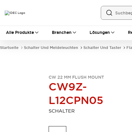
Alle Produkte
Alle Produkte
Branchen
Lösungen
R
Automatisierung
Bedienerschnittstellen
Startseite
Schalter Und Meldeleuchten
Schalter Und Taster
Fl
Industrie-Ethernet-Geräte
Speicherprogrammierbare Steuerung (SPS)
Entdecken Sie alles
Sensoren
CW 22 MM FLUSH MOUNT
Automatische Identifizierung
CW9Z-
Sensoren/Erfassung
Entdecken Sie alles
Industriekomponenten
L12CPN05
LED-Meldeleuchten
Leitungsschutzgeräte
Relais und Zeitrelais
Stromversorgungen
SCHALTER
Verbindungsgeräte
Entdecken Sie alles
Mobilitätslösungen
Motorunterstützung