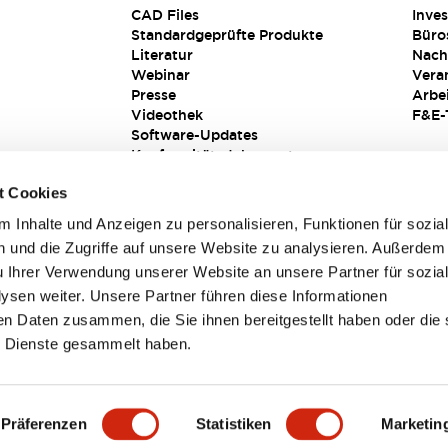
CAD Files
Inves
Standardgeprüfte Produkte
Büro
Literatur
Nach
Webinar
Vera
Presse
Arbe
Videothek
F&E-
Software-Updates
Konformitätsdokumente
Schwachstellenberichte
t Cookies
Sicherheitslösung
 Inhalte und Anzeigen zu personalisieren, Funktionen für sozia
 und die Zugriffe auf unsere Website zu analysieren. Außerdem
u Ihrer Verwendung unserer Website an unsere Partner für sozia
sen weiter. Unsere Partner führen diese Informationen
en Daten zusammen, die Sie ihnen bereitgestellt haben oder die 
 Dienste gesammelt haben.
sbedingungen
Präferenzen
Statistiken
Marketin
PRODUKTDETAILS
HAUPTMERKMALE
DOKUMENTE & DAT