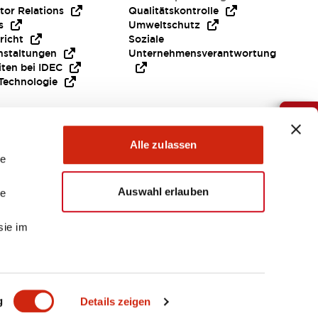
tor Relations
Qualitätskontrolle
s
Umweltschutz
richt
Soziale
nstaltungen
Unternehmensverantwortung
iten bei IDEC
Technologie
Brauche Hilfe ?
Alle zulassen
le
Auswahl erlauben
le
sie im
EMEA
g
Details zeigen
EIEN