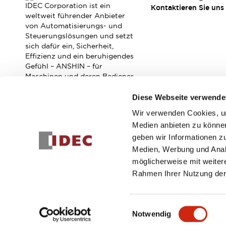
RFID-Authentifizierung
IDEC Corporation ist ein
Kontaktieren Sie uns
Sicherheitslösungen
weltweit führender Anbieter
IDEC-Sicherheitskonzept
von Automatisierungs- und
Steuerungslösungen und setzt
Kollaborative Sicherheit (Sicherheit 2.0)
sich dafür ein, Sicherheit,
Sicherheitsrelevante Gesetze und Normen
Effizienz und ein beruhigendes
Sicherheitsausrüstung-Kurs
Gefühl – ANSHIN – für
Entdecken Sie alles
Maschinen und deren Bediener
Entdecken Sie alles
zu verbessern.
Diese Webseite verwende
Ressourcen
CAD Files
Wir verwenden Cookies, um
Abonnieren Sie unseren Newsletter!
Standardgeprüfte Produkte
Medien anbieten zu können
Literatur
Webinar
Presse
geben wir Informationen z
Registrieren
Videothek
Medien, Werbung und Analy
Software-Updates
möglicherweise mit weiter
Konformitätsdokumente
Rahmen Ihrer Nutzung der
Schwachstellenberichte
© 2026 IDEC Corporation
Datenschutzrichtlinie
Geschäft
Auswahlwerkzeuge
Was ist neu
Einwilligungsauswahl
Notwendig
Blog