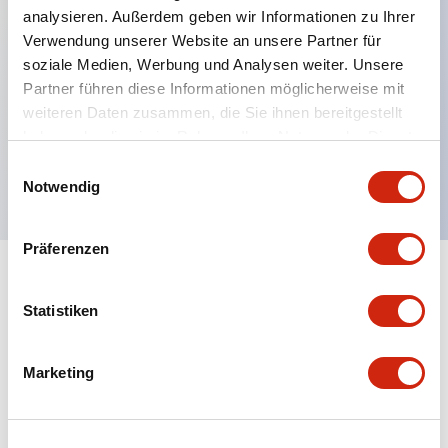
analysieren. Außerdem geben wir Informationen zu Ihrer
Verwendung unserer Website an unsere Partner für
Hauptmerkmale
soziale Medien, Werbung und Analysen weiter. Unsere
Partner führen diese Informationen möglicherweise mit
Dieses Zubehör ist ausschließlich für den CW-
weiteren Daten zusammen, die Sie ihnen bereitgestellt
Serien-Relaisport (Typ CW1X / CW4X)
haben oder die sie im Rahmen Ihrer Nutzung der Dienste
gesammelt haben.
vorgesehen.
Einwilligungsauswahl
Notwendig
Präferenzen
Dokumente und Dateien
Statistiken
Kataloge & Broschüren
CAD-Dateien
Marketing