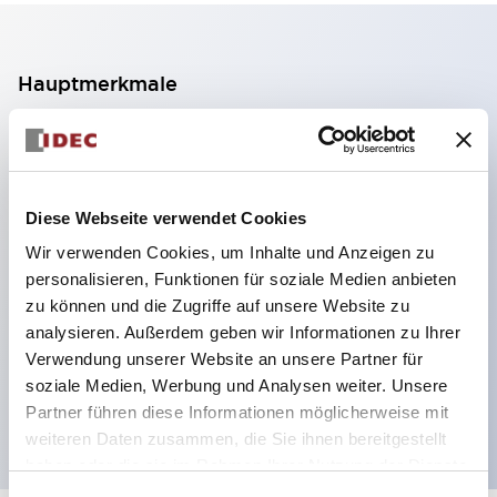
Hauptmerkmale
2-Kontakt-Block mit 2 Stufen, ermöglicht eine 4-
Kontakt-Konfiguration (Gewährleistung der
Isolierung zwischen den 2 Kontakten).
Diese Webseite verwendet Cookies
Paneltiefe 39,9 mm (※ 11-stufiger Kontaktblock),
Wir verwenden Cookies, um Inhalte und Anzeigen zu
59,9 mm (※ 22-stufiger Kontaktblock).
personalisieren, Funktionen für soziale Medien anbieten
Platzsparendes Design möglich.
zu können und die Zugriffe auf unsere Website zu
analysieren. Außerdem geben wir Informationen zu Ihrer
Sicherheitsstruktur der 3. Generation: 2-Aktions-
Verwendung unserer Website an unsere Partner für
Freisetzung, integrierter Schutz, IP20-
soziale Medien, Werbung und Analysen weiter. Unsere
Fingerschutzstruktur
Partner führen diese Informationen möglicherweise mit
weiteren Daten zusammen, die Sie ihnen bereitgestellt
haben oder die sie im Rahmen Ihrer Nutzung der Dienste
gesammelt haben.