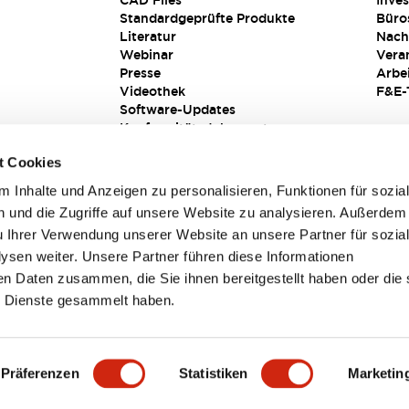
CAD Files
Inves
Standardgeprüfte Produkte
Büro
Literatur
Nach
Webinar
Vera
Presse
Arbe
Videothek
F&E-
Software-Updates
Konformitätsdokumente
Schwachstellenberichte
t Cookies
Sicherheitslösung
 Inhalte und Anzeigen zu personalisieren, Funktionen für sozia
 und die Zugriffe auf unsere Website zu analysieren. Außerdem
u Ihrer Verwendung unserer Website an unsere Partner für sozia
sen weiter. Unsere Partner führen diese Informationen
en Daten zusammen, die Sie ihnen bereitgestellt haben oder die 
 Dienste gesammelt haben.
sbedingungen
Präferenzen
Statistiken
Marketin
TAILS
HAUPTMERKMALE
SPEZIFIKATIONEN
DOKUM