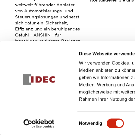
Kontaktieren Sie uns
Veranstaltungen / Seminare
weltweit führender Anbieter
Unterstützung
von Automatisierungs- und
Steuerungslösungen und setzt
Kontaktieren Sie uns
sich dafür ein, Sicherheit,
So finden Sie uns
Effizienz und ein beruhigendes
Online Händler
Gefühl – ANSHIN – für
Maschinen und deren Bediener
zu verbessern.
Diese Webseite verwende
Wir verwenden Cookies, um
Abonnieren Sie unseren Newsletter!
Medien anbieten zu können
geben wir Informationen z
Registrieren
Medien, Werbung und Analy
möglicherweise mit weiter
Rahmen Ihrer Nutzung der
© 2026 IDEC Corporation
Datenschutzrichtlinie
Geschäft
Einwilligungsauswahl
Notwendig
PRODUKTDE