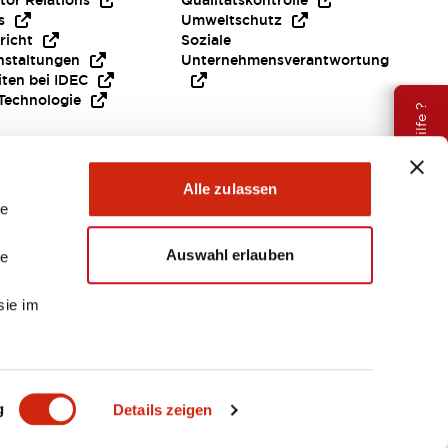
tor Relations
Qualitätskontrolle
s
Umweltschutz
richt
Soziale
nstaltungen
Unternehmensverantwortung
iten bei IDEC
Technologie
Brauche Hilfe ?
Alle zulassen
le
Auswahl erlauben
le
sie im
EMEA
g
Details zeigen
ENTE & DATEIEN