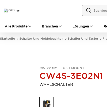
Alle Produkte
Alle Produkte
Branchen
Lösungen
R
Automatisierung
Bedienerschnittstellen
Startseite
Schalter Und Meldeleuchten
Schalter Und Taster
Fl
Industrie-Ethernet-Geräte
Speicherprogrammierbare Steuerung (SPS)
Entdecken Sie alles
Sensoren
Automatische Identifizierung
CW 22 MM FLUSH MOUNT
Sensoren/Erfassung
Entdecken Sie alles
CW4S-3E02N1
Industriekomponenten
LED-Meldeleuchten
Leitungsschutzgeräte
WÄHLSCHALTER
Relais und Zeitrelais
Stromversorgungen
Verbindungsgeräte
Entdecken Sie alles
Mobilitätslösungen
Motorunterstützung