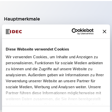
Hauptmerkmale
2-Kontakt-Block mit 2 Stufen, ermöglicht eine 4-
Kontakt-Konfiguration (Gewährleistung der
Isolierung zwischen den 2 Kontakten).
Diese Webseite verwendet Cookies
Paneltiefe 39,9 mm (※ 11-stufiger Kontaktblock),
Wir verwenden Cookies, um Inhalte und Anzeigen zu
59,9 mm (※ 22-stufiger Kontaktblock).
personalisieren, Funktionen für soziale Medien anbieten
Platzsparendes Design möglich.
zu können und die Zugriffe auf unsere Website zu
analysieren. Außerdem geben wir Informationen zu Ihrer
Sicherheitsstruktur der 3. Generation: 2-Aktions-
Verwendung unserer Website an unsere Partner für
Freisetzung, integrierter Schutz, IP20-
soziale Medien, Werbung und Analysen weiter. Unsere
Fingerschutzstruktur
Partner führen diese Informationen möglicherweise mit
weiteren Daten zusammen, die Sie ihnen bereitgestellt
haben oder die sie im Rahmen Ihrer Nutzung der Dienste
gesammelt haben.