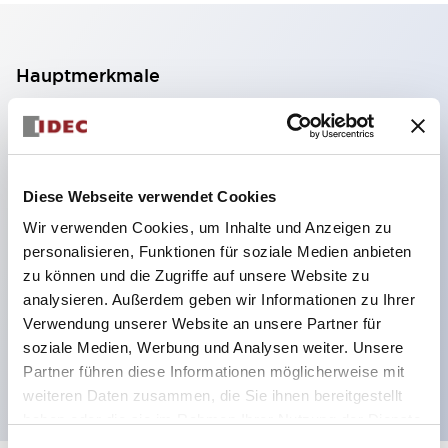
Hauptmerkmale
2-Kontakt-Block mit 2 Stufen, ermöglicht eine 4-
Kontakt-Konfiguration (Gewährleistung der
Isolierung zwischen den 2 Kontakten).
Diese Webseite verwendet Cookies
Paneltiefe 39,9 mm (※ 11-stufiger Kontaktblock),
Wir verwenden Cookies, um Inhalte und Anzeigen zu
59,9 mm (※ 22-stufiger Kontaktblock).
personalisieren, Funktionen für soziale Medien anbieten
Platzsparendes Design möglich.
zu können und die Zugriffe auf unsere Website zu
analysieren. Außerdem geben wir Informationen zu Ihrer
Sicherheitsstruktur der 3. Generation: 2-Aktions-
Verwendung unserer Website an unsere Partner für
Freisetzung, integrierter Schutz, IP20-
soziale Medien, Werbung und Analysen weiter. Unsere
Fingerschutzstruktur
Partner führen diese Informationen möglicherweise mit
weiteren Daten zusammen, die Sie ihnen bereitgestellt
haben oder die sie im Rahmen Ihrer Nutzung der Dienste
gesammelt haben.