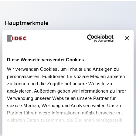
Hauptmerkmale
2-Kontakt-Block mit 2 Stufen, ermöglicht eine 4-
Kontakt-Konfiguration (Gewährleistung der
Isolierung zwischen den 2 Kontakten).
Diese Webseite verwendet Cookies
Paneltiefe 39,9 mm (※ 11-stufiger Kontaktblock),
Wir verwenden Cookies, um Inhalte und Anzeigen zu
59,9 mm (※ 22-stufiger Kontaktblock).
personalisieren, Funktionen für soziale Medien anbieten
Platzsparendes Design möglich.
zu können und die Zugriffe auf unsere Website zu
analysieren. Außerdem geben wir Informationen zu Ihrer
Sicherheitsstruktur der 3. Generation: 2-Aktions-
Verwendung unserer Website an unsere Partner für
Freisetzung, integrierter Schutz, IP20-
soziale Medien, Werbung und Analysen weiter. Unsere
Fingerschutzstruktur
Partner führen diese Informationen möglicherweise mit
weiteren Daten zusammen, die Sie ihnen bereitgestellt
haben oder die sie im Rahmen Ihrer Nutzung der Dienste
gesammelt haben.