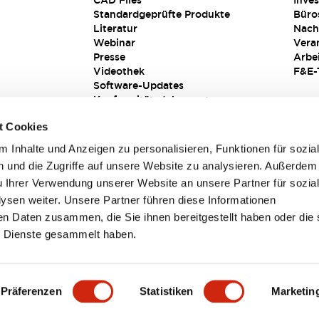
CAD Files
Inves
Standardgeprüfte Produkte
Büro
Literatur
Nach
Webinar
Vera
Presse
Arbe
Videothek
F&E-
Software-Updates
Konformitätsdokumente
Schwachstellenberichte
t Cookies
Sicherheitslösung
 Inhalte und Anzeigen zu personalisieren, Funktionen für sozia
 und die Zugriffe auf unsere Website zu analysieren. Außerdem
u Ihrer Verwendung unserer Website an unsere Partner für sozia
sen weiter. Unsere Partner führen diese Informationen
en Daten zusammen, die Sie ihnen bereitgestellt haben oder die 
 Dienste gesammelt haben.
sbedingungen
Präferenzen
Statistiken
Marketin
TAILS
HAUPTMERKMALE
SPEZIFIKATIONEN
DOKUM