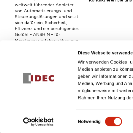
Kontaktieren Sie uns
Veranstaltungen / Seminare
weltweit führender Anbieter
Unterstützung
von Automatisierungs- und
Steuerungslösungen und setzt
Kontaktieren Sie uns
sich dafür ein, Sicherheit,
So finden Sie uns
Effizienz und ein beruhigendes
Online Händler
Gefühl – ANSHIN – für
Maschinen und deren Bediener
zu verbessern.
Diese Webseite verwende
Wir verwenden Cookies, um
Abonnieren Sie unseren Newsletter!
Medien anbieten zu können
geben wir Informationen z
Registrieren
Medien, Werbung und Analy
möglicherweise mit weiter
Rahmen Ihrer Nutzung der
© 2026 IDEC Corporation
Datenschutzrichtlinie
Geschäft
Einwilligungsauswahl
Notwendig
PRODUKTDE