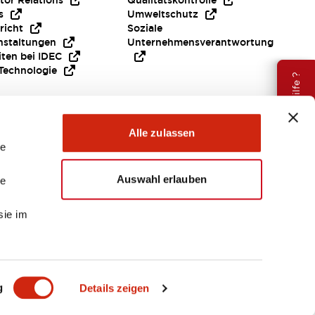
tor Relations
Qualitätskontrolle
s
Umweltschutz
richt
Soziale
nstaltungen
Unternehmensverantwortung
iten bei IDEC
Technologie
Brauche Hilfe ?
Alle zulassen
le
Auswahl erlauben
le
sie im
EMEA
g
Details zeigen
ENTE & DATEIEN