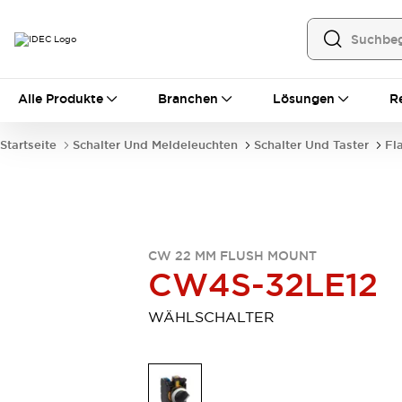
Alle Produkte
Alle Produkte
Branchen
Lösungen
R
Automatisierung
Bedienerschnittstellen
Startseite
Schalter Und Meldeleuchten
Schalter Und Taster
Fl
Industrie-Ethernet-Geräte
Speicherprogrammierbare Steuerung (SPS)
Entdecken Sie alles
Sensoren
Automatische Identifizierung
CW 22 MM FLUSH MOUNT
Sensoren/Erfassung
Entdecken Sie alles
CW4S-32LE12
Industriekomponenten
LED-Meldeleuchten
Leitungsschutzgeräte
WÄHLSCHALTER
Relais und Zeitrelais
Stromversorgungen
Verbindungsgeräte
Entdecken Sie alles
Mobilitätslösungen
Motorunterstützung