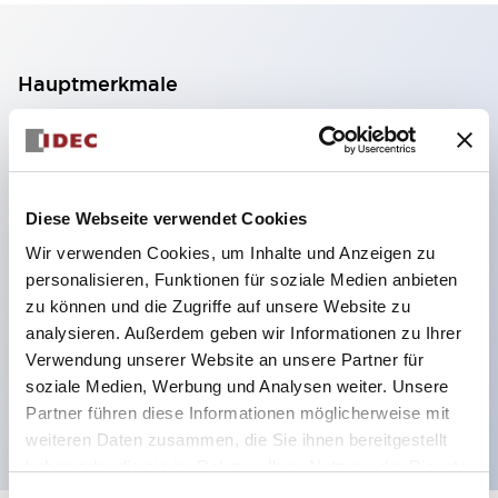
Hauptmerkmale
2-Kontakt-Block mit 2 Stufen, ermöglicht eine 4-
Kontakt-Konfiguration (Gewährleistung der
Isolierung zwischen den 2 Kontakten).
Diese Webseite verwendet Cookies
Paneltiefe 39,9 mm (※ 11-stufiger Kontaktblock),
Wir verwenden Cookies, um Inhalte und Anzeigen zu
59,9 mm (※ 22-stufiger Kontaktblock).
personalisieren, Funktionen für soziale Medien anbieten
Platzsparendes Design möglich.
zu können und die Zugriffe auf unsere Website zu
analysieren. Außerdem geben wir Informationen zu Ihrer
Sicherheitsstruktur der 3. Generation: 2-Aktions-
Verwendung unserer Website an unsere Partner für
Freisetzung, integrierter Schutz, IP20-
soziale Medien, Werbung und Analysen weiter. Unsere
Fingerschutzstruktur
Partner führen diese Informationen möglicherweise mit
weiteren Daten zusammen, die Sie ihnen bereitgestellt
haben oder die sie im Rahmen Ihrer Nutzung der Dienste
gesammelt haben.