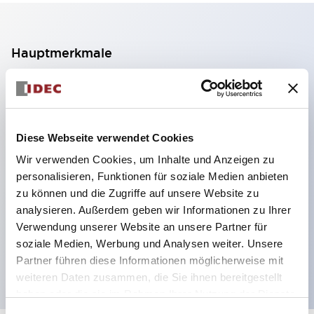
Hauptmerkmale
2-Kontakt-Block mit 2 Stufen, ermöglicht eine 4-
Kontakt-Konfiguration (Gewährleistung der
Isolierung zwischen den 2 Kontakten).
Diese Webseite verwendet Cookies
Paneltiefe 39,9 mm (※ 11-stufiger Kontaktblock),
Wir verwenden Cookies, um Inhalte und Anzeigen zu
59,9 mm (※ 22-stufiger Kontaktblock).
personalisieren, Funktionen für soziale Medien anbieten
Platzsparendes Design möglich.
zu können und die Zugriffe auf unsere Website zu
analysieren. Außerdem geben wir Informationen zu Ihrer
Sicherheitsstruktur der 3. Generation: 2-Aktions-
Verwendung unserer Website an unsere Partner für
Freisetzung, integrierter Schutz, IP20-
soziale Medien, Werbung und Analysen weiter. Unsere
Fingerschutzstruktur
Partner führen diese Informationen möglicherweise mit
weiteren Daten zusammen, die Sie ihnen bereitgestellt
haben oder die sie im Rahmen Ihrer Nutzung der Dienste
gesammelt haben.