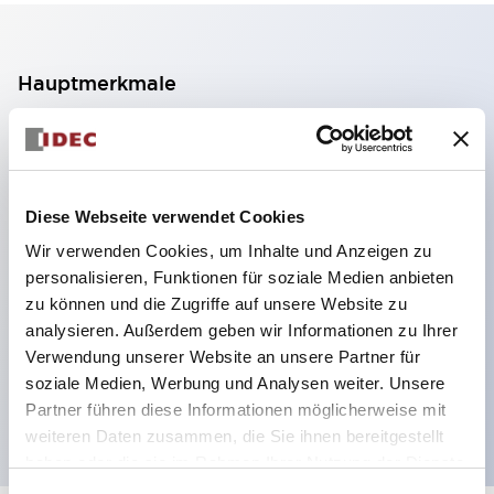
Hauptmerkmale
2-Kontakt-Block mit 2 Stufen, ermöglicht eine 4-
Kontakt-Konfiguration (Gewährleistung der
Isolierung zwischen den 2 Kontakten).
Diese Webseite verwendet Cookies
Paneltiefe 39,9 mm (※ 11-stufiger Kontaktblock),
Wir verwenden Cookies, um Inhalte und Anzeigen zu
59,9 mm (※ 22-stufiger Kontaktblock).
personalisieren, Funktionen für soziale Medien anbieten
Platzsparendes Design möglich.
zu können und die Zugriffe auf unsere Website zu
analysieren. Außerdem geben wir Informationen zu Ihrer
Sicherheitsstruktur der 3. Generation: 2-Aktions-
Verwendung unserer Website an unsere Partner für
Freisetzung, integrierter Schutz, IP20-
soziale Medien, Werbung und Analysen weiter. Unsere
Fingerschutzstruktur
Partner führen diese Informationen möglicherweise mit
weiteren Daten zusammen, die Sie ihnen bereitgestellt
haben oder die sie im Rahmen Ihrer Nutzung der Dienste
gesammelt haben.