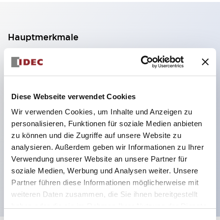
Hauptmerkmale
2-Kontakt-Block mit 2 Stufen, ermöglicht eine 4-
Kontakt-Konfiguration (Gewährleistung der
Isolierung zwischen den 2 Kontakten).
Diese Webseite verwendet Cookies
Paneltiefe 39,9 mm (※ 11-stufiger Kontaktblock),
Wir verwenden Cookies, um Inhalte und Anzeigen zu
59,9 mm (※ 22-stufiger Kontaktblock).
personalisieren, Funktionen für soziale Medien anbieten
Platzsparendes Design möglich.
zu können und die Zugriffe auf unsere Website zu
analysieren. Außerdem geben wir Informationen zu Ihrer
Sicherheitsstruktur der 3. Generation: 2-Aktions-
Verwendung unserer Website an unsere Partner für
Freisetzung, integrierter Schutz, IP20-
soziale Medien, Werbung und Analysen weiter. Unsere
Fingerschutzstruktur
Partner führen diese Informationen möglicherweise mit
weiteren Daten zusammen, die Sie ihnen bereitgestellt
haben oder die sie im Rahmen Ihrer Nutzung der Dienste
gesammelt haben.