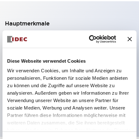
Hauptmerkmale
2-Kontakt-Block mit 2 Stufen, ermöglicht eine 4-
Kontakt-Konfiguration (Gewährleistung der
Isolierung zwischen den 2 Kontakten).
Diese Webseite verwendet Cookies
Paneltiefe 39,9 mm (※ 11-stufiger Kontaktblock),
Wir verwenden Cookies, um Inhalte und Anzeigen zu
59,9 mm (※ 22-stufiger Kontaktblock).
personalisieren, Funktionen für soziale Medien anbieten
Platzsparendes Design möglich.
zu können und die Zugriffe auf unsere Website zu
analysieren. Außerdem geben wir Informationen zu Ihrer
Sicherheitsstruktur der 3. Generation: 2-Aktions-
Verwendung unserer Website an unsere Partner für
Freisetzung, integrierter Schutz, IP20-
soziale Medien, Werbung und Analysen weiter. Unsere
Fingerschutzstruktur
Partner führen diese Informationen möglicherweise mit
weiteren Daten zusammen, die Sie ihnen bereitgestellt
haben oder die sie im Rahmen Ihrer Nutzung der Dienste
gesammelt haben.