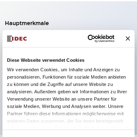
Hauptmerkmale
2-Kontakt-Block mit 2 Stufen, ermöglicht eine 4-
Kontakt-Konfiguration (Gewährleistung der
Isolierung zwischen den 2 Kontakten).
Diese Webseite verwendet Cookies
Paneltiefe 39,9 mm (※ 11-stufiger Kontaktblock),
Wir verwenden Cookies, um Inhalte und Anzeigen zu
59,9 mm (※ 22-stufiger Kontaktblock).
personalisieren, Funktionen für soziale Medien anbieten
Platzsparendes Design möglich.
zu können und die Zugriffe auf unsere Website zu
analysieren. Außerdem geben wir Informationen zu Ihrer
Sicherheitsstruktur der 3. Generation: 2-Aktions-
Verwendung unserer Website an unsere Partner für
Freisetzung, integrierter Schutz, IP20-
soziale Medien, Werbung und Analysen weiter. Unsere
Fingerschutzstruktur
Partner führen diese Informationen möglicherweise mit
weiteren Daten zusammen, die Sie ihnen bereitgestellt
haben oder die sie im Rahmen Ihrer Nutzung der Dienste
gesammelt haben.