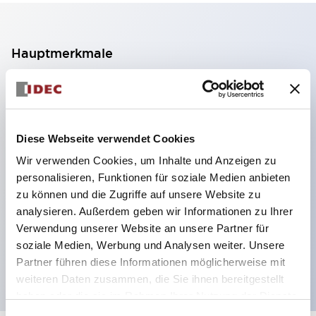
Hauptmerkmale
2-Kontakt-Block mit 2 Stufen, ermöglicht eine 4-
Kontakt-Konfiguration (Gewährleistung der
Isolierung zwischen den 2 Kontakten).
Diese Webseite verwendet Cookies
Paneltiefe 39,9 mm (※ 11-stufiger Kontaktblock),
Wir verwenden Cookies, um Inhalte und Anzeigen zu
59,9 mm (※ 22-stufiger Kontaktblock).
personalisieren, Funktionen für soziale Medien anbieten
Platzsparendes Design möglich.
zu können und die Zugriffe auf unsere Website zu
analysieren. Außerdem geben wir Informationen zu Ihrer
Sicherheitsstruktur der 3. Generation: 2-Aktions-
Verwendung unserer Website an unsere Partner für
Freisetzung, integrierter Schutz, IP20-
soziale Medien, Werbung und Analysen weiter. Unsere
Fingerschutzstruktur
Partner führen diese Informationen möglicherweise mit
weiteren Daten zusammen, die Sie ihnen bereitgestellt
haben oder die sie im Rahmen Ihrer Nutzung der Dienste
gesammelt haben.