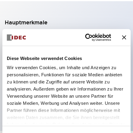
Hauptmerkmale
2-Kontakt-Block mit 2 Stufen, ermöglicht eine 4-
Kontakt-Konfiguration (Gewährleistung der
Isolierung zwischen den 2 Kontakten).
Diese Webseite verwendet Cookies
Paneltiefe 39,9 mm (※ 11-stufiger Kontaktblock),
Wir verwenden Cookies, um Inhalte und Anzeigen zu
59,9 mm (※ 22-stufiger Kontaktblock).
personalisieren, Funktionen für soziale Medien anbieten
Platzsparendes Design möglich.
zu können und die Zugriffe auf unsere Website zu
analysieren. Außerdem geben wir Informationen zu Ihrer
Sicherheitsstruktur der 3. Generation: 2-Aktions-
Verwendung unserer Website an unsere Partner für
Freisetzung, integrierter Schutz, IP20-
soziale Medien, Werbung und Analysen weiter. Unsere
Fingerschutzstruktur
Partner führen diese Informationen möglicherweise mit
weiteren Daten zusammen, die Sie ihnen bereitgestellt
haben oder die sie im Rahmen Ihrer Nutzung der Dienste
gesammelt haben.